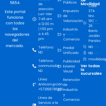
de
5854.
Públicos
Movilidad
de
Calle
atención:
Impuesto
37A
Este portal
Lun-Vier
de
Nro.
funciona
7:45 am
Valorización
19C -
con todos
a 12:00 m
26
los
| 1:00 pm
Industría
Barrio
a 4:45
navegadores
y
Jordán
pm
Comercio
del
Paraíso
mercado.
ND
Teléfono:
Predial
ND
Unificado
ND
movilidad@
Teléfono
Publicidad
Ver todas
conmutador:
Exterior
la
ND
Visual
sucursales
Línea
Retención
Anticorrupción:
de
+573168785931
Industría
y
Línea de
Comercio
Servicio a la