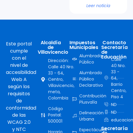
Leer noticia
Alcaldía
Impuestos
Contacto
Este portal
de
Municipales
Secretaría
cumple
Villavicencio
de
Alumbrado
Educación
con el
Calle
Dirección:
Público
nivel de
40 Nro.
Calle 40 Nro.
accesibilidad
33 -
Alumbrado
33 - 64,
64,
Web A
Público
Centro,
Barrio
Declarativo
Villavicencio,
según los
Centro,
meta,
requisitos
Contribución
Piso 4
Colombia
de
Plusvalía
ND
conformidad
Código
ND
Delineación
de las
Postal:
Urbana
educacion
500001
WCAG 2.0
Secretaría
y NTC
Espectáculos
Horario