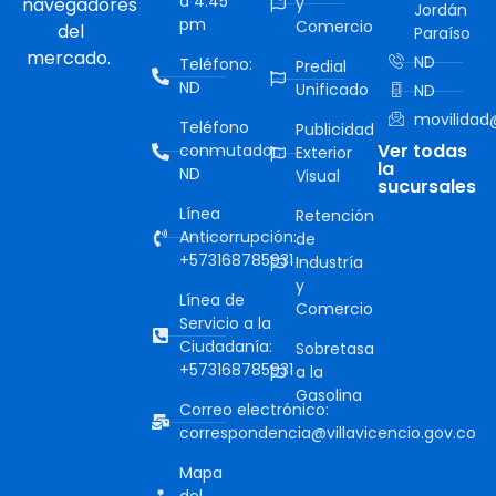
a 4:45
navegadores
y
Jordán
pm
Comercio
del
Paraíso
mercado.
ND
Teléfono:
Predial
ND
Unificado
ND
movilidad@
Teléfono
Publicidad
Ver todas
conmutador:
Exterior
la
ND
Visual
sucursales
Línea
Retención
Anticorrupción:
de
+573168785931
Industría
y
Línea de
Comercio
Servicio a la
Ciudadanía:
Sobretasa
+573168785931
a la
Gasolina
Correo electrónico:
correspondencia@villavicencio.gov.co
Mapa