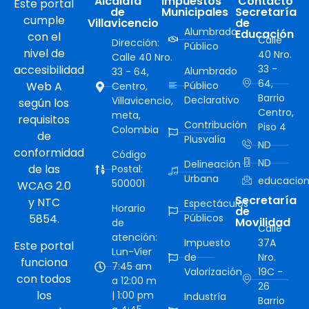
Alcaldía
Impuestos
Contacto
Este portal
de
Municipales
Secretaría
cumple
Villavicencio
de
Alumbrado
Educación
con el
Calle
Dirección:
Público
nivel de
40 Nro.
Calle 40 Nro.
accesibilidad
33 -
Alumbrado
33 - 64,
64,
Web A
Público
Centro,
Barrio
Declarativo
Villavicencio,
según los
Centro,
meta,
requisitos
Contribución
Piso 4
Colombia
de
Plusvalía
ND
conformidad
Código
ND
Delineación
de las
Postal:
Urbana
educacion
500001
WCAG 2.0
Secretaría
y NTC
Espectáculos
Horario
de
5854.
Públicos
Movilidad
de
Calle
atención:
Impuesto
37A
Este portal
Lun-Vier
de
Nro.
funciona
7:45 am
Valorización
19C -
con todos
a 12:00 m
26
los
| 1:00 pm
Industría
Barrio