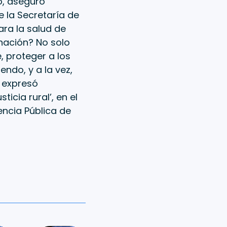
o, aseguró
e la Secretaría de
ra la salud de
nación? No solo
, proteger a los
ndo, y a la vez,
 expresó
ticia rural’, en el
encia Pública de