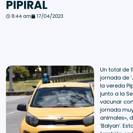
PIPIRAL
8:44 am
17/04/2023
Un total de 
jornada de ‘
la vereda Pi
junto a la S
vacunar con
jornada muy
animales», d
‘Balyan’. Es