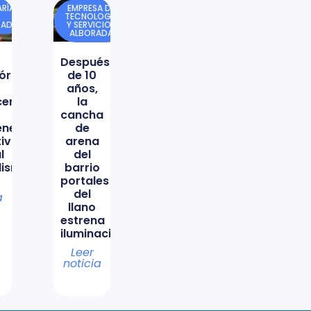
RÍA
EMPRESA DE
TECNOLOGÍA
DAD
Y SERVICIOS
ALBORADA
Después
órica
de 10
años,
icencio
la
cancha
ene
de
tiva
arena
l
del
lismo
barrio
portales
del
a
llano
estrena
iluminación
Leer
noticia