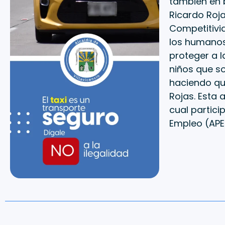
también en b
Ricardo Roja
Competitivi
los humanos
proteger a l
niños que so
haciendo qu
Rojas. Esta a
cual partici
Empleo (APE)