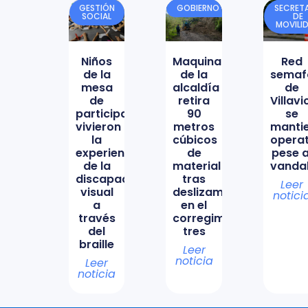
GESTIÓN
GOBIERNO
SECRETA
SOCIAL
DE
MOVILI
Niños
Maquinaria
Red
de la
de la
semaf
mesa
alcaldía
de
de
retira
Villav
participación
90
se
vivieron
metros
manti
la
cúbicos
opera
experiencia
de
pese a
de la
material
vanda
discapacidad
tras
Leer
visual
deslizamiento
notici
a
en el
través
corregimiento
del
tres
braille
Leer
noticia
Leer
noticia