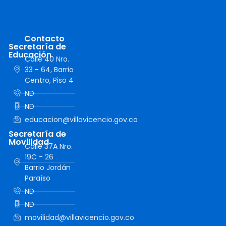
Contacto
Secretaría de
Educación
Calle 40 Nro.
33 - 64, Barrio
Centro, Piso 4
ND
ND
educacion@villavicencio.gov.co
Secretaría de
Movilidad
Calle 37A Nro.
19C - 26
Barrio Jordán
Paraíso
ND
ND
movilidad@villavicencio.gov.co