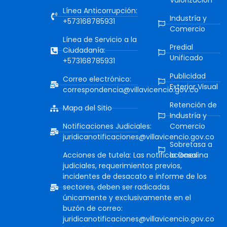
Valorización
Línea Anticorrupción:
Industría y
+573168785931
Comercio
Línea de Servicio a la
Predial
Ciudadanía:
Unificado
+573168785931
Publicidad
Correo electrónico:
Exterior Visual
correspondencia@villavicencio.gov.co
Retención de
Mapa del Sitio
Industría y
Notificaciones Judiciales:
Comercio
juridicanotificaciones@villavicencio.gov.co
Sobretasa a
Acciones de tutela: Las notificaciones
la Gasolina
judiciales, requerimientos previos,
incidentes de desacato e informe de los
sectores, deben ser radicadas
únicamente y exclusivamente en el
buzón de correo:
juridicanotificaciones@villavicencio.gov.co