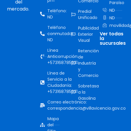
pm
Comercio
del
Paraíso
mercado.
ND
Teléfono:
Predial
ND
Unificado
ND
movilidad@
Teléfono
Publicidad
Ver todas
conmutador:
Exterior
la
ND
Visual
sucursales
Línea
Retención
Anticorrupción:
de
+573168785931
Industría
y
Línea de
Comercio
Servicio a la
Ciudadanía:
Sobretasa
+573168785931
a la
Gasolina
Correo electrónico:
correspondencia@villavicencio.gov.co
Mapa
del
Sitio