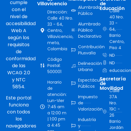
cumple
Villavicencio
de
Alumbrado
Educación
con el
Calle
Dirección:
Público
nivel de
40 Nro.
Calle 40 Nro.
accesibilidad
33 -
Alumbrado
33 - 64,
64,
Web A
Público
Centro,
Barrio
Declarativo
Villavicencio,
según los
Centro,
meta,
requisitos
Contribución
Piso 4
Colombia
de
Plusvalía
ND
conformidad
Código
ND
Delineación
de las
Postal:
Urbana
educacion
500001
WCAG 2.0
Secretaría
y NTC
Espectáculos
Horario
de
5854.
Públicos
Movilidad
de
Calle
atención:
Impuesto
37A
Este portal
Lun-Vier
de
Nro.
funciona
7:45 am
Valorización
19C -
con todos
a 12:00 m
26
los
| 1:00 pm
Industría
Barrio
a 4:45
navegadores
y
Jordán