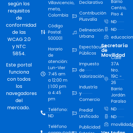
Barrio
Declarativo
Villavicencio,
según los
Centro,
meta,
requisitos
Contribución
Piso 4
Colombia
de
Plusvalía
ND
conformidad
Código
ND
Delineación
de las
Postal:
Urbana
educacion
500001
WCAG 2.0
Secretaría
y NTC
Espectáculos
Horario
de
5854.
Públicos
Movilidad
de
Calle
atención:
Impuesto
37A
Este portal
Lun-Vier
de
Nro.
funciona
7:45 am
Valorización
19C -
con todos
a 12:00 m
26
los
| 1:00 pm
Industría
Barrio
a 4:45
navegadores
y
Jordán
pm
Comercio
del
Paraíso
mercado.
ND
Teléfono:
Predial
ND
Unificado
ND
movilidad@
Teléfono
Publicidad
Ver todas
conmutador: