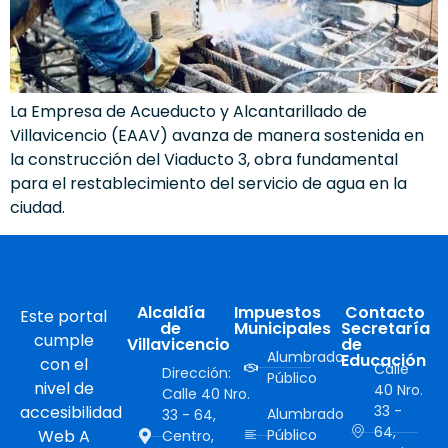
La Empresa de Acueducto y Alcantarillado de
Villavicencio (EAAV) avanza de manera sostenida en
la construcción del Viaducto 3, obra fundamental
para el restablecimiento del servicio de agua en la
ciudad.
Alcaldía
Impuestos
Contacto
Este portal
de
Municipales
Secretaría
cumple
Villavicencio
de
Alumbrado
Educación
con el
Calle
Dirección:
Público
nivel de
40 Nro.
Calle 40 Nro.
accesibilidad
33 -
Alumbrado
33 - 64,
64,
Web A
Público
Centro,