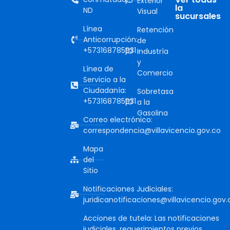
Exterior
la
ND
Visual
sucursales
Línea
Retención
Anticorrupción:
de
+573168785931
Industría
y
Línea de
Comercio
Servicio a la
Ciudadanía:
Sobretasa
+573168785931
a la
Gasolina
Correo electrónico:
correspondencia@villavicencio.gov.co
Mapa
del
Sitio
Notificaciones Judiciales:
juridicanotificaciones@villavicencio.gov.
Acciones de tutela: Las notificaciones
judiciales, requerimientos previos,