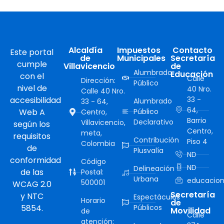
Alcaldía
Impuestos
Contacto
Este portal
de
Municipales
Secretaría
cumple
Villavicencio
de
Alumbrado
Educación
con el
Calle
Dirección:
Público
nivel de
40 Nro.
Calle 40 Nro.
accesibilidad
33 -
Alumbrado
33 - 64,
64,
Web A
Público
Centro,
Barrio
Declarativo
Villavicencio,
según los
Centro,
meta,
requisitos
Contribución
Piso 4
Colombia
de
Plusvalía
ND
conformidad
Código
ND
Delineación
de las
Postal:
Urbana
educacion
500001
WCAG 2.0
Secretaría
y NTC
Espectáculos
Horario
de
5854.
Públicos
Movilidad
de
Calle
atención: