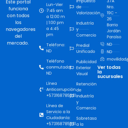
Impuesto
37A
Este portal
Lun-Vier
de
Nro.
funciona
7:45 am
Valorización
19C -
con todos
a 12:00 m
26
los
| 1:00 pm
Industría
Barrio
a 4:45
navegadores
y
Jordán
pm
Comercio
del
Paraíso
mercado.
ND
Teléfono:
Predial
ND
Unificado
ND
movilidad@
Teléfono
Publicidad
Ver todas
conmutador:
Exterior
la
ND
Visual
sucursales
Línea
Retención
Anticorrupción:
de
+573168785931
Industría
y
Línea de
Comercio
Servicio a la
Ciudadanía:
Sobretasa
+573168785931
a la