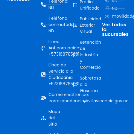
ND
Teléfono:
Predial
ND
Unificado
ND
movilidad@
Teléfono
Publicidad
Ver todas
conmutador:
Exterior
la
ND
Visual
sucursales
Línea
Retención
Anticorrupción:
de
+573168785931
Industría
y
Línea de
Comercio
Servicio a la
Ciudadanía:
Sobretasa
+573168785931
a la
Gasolina
Correo electrónico:
correspondencia@villavicencio.gov.co
Mapa
del
Sitio