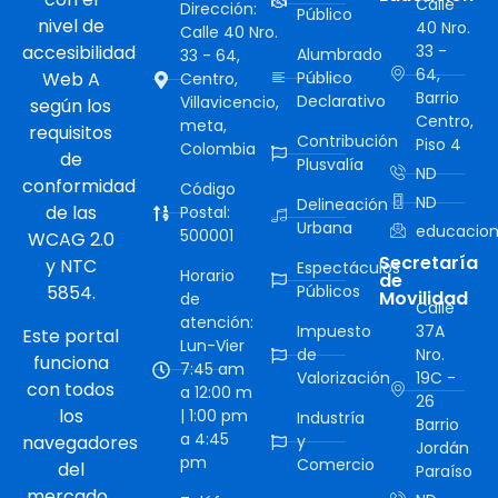
Calle
Dirección:
Público
nivel de
40 Nro.
Calle 40 Nro.
accesibilidad
33 -
Alumbrado
33 - 64,
64,
Web A
Público
Centro,
Barrio
Declarativo
Villavicencio,
según los
Centro,
meta,
requisitos
Contribución
Piso 4
Colombia
de
Plusvalía
ND
conformidad
Código
ND
Delineación
de las
Postal:
Urbana
educacion
500001
WCAG 2.0
Secretaría
y NTC
Espectáculos
Horario
de
5854.
Públicos
Movilidad
de
Calle
atención:
Impuesto
37A
Este portal
Lun-Vier
de
Nro.
funciona
7:45 am
Valorización
19C -
con todos
a 12:00 m
26
los
| 1:00 pm
Industría
Barrio
a 4:45
navegadores
y
Jordán
pm
Comercio
del
Paraíso
mercado.