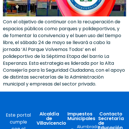
Con el objetivo de continuar con la recuperación de
espacios públicos como parques y polideportivos, y
de fomentar la convivencia y el buen uso del tiempo
libre, el sábado 24 de mayo se llevará a cabo la
jornada ‘Al Parque Volvemos Todos’ en el
polideportivo de la Séptima Etapa del barrio La
Esperanza. Esta estrategia es liderada por la Alta
Consejería para la Seguridad Ciudadana, con el apoyo
de distintas secretarías de la Administración
municipal y empresas del sector privado.
Alcaldía
Impuestos
Contacto
Este portal
de
Municipales
Secretaría
cumple
Villavicencio
de
Alumbrado
Educación
con el