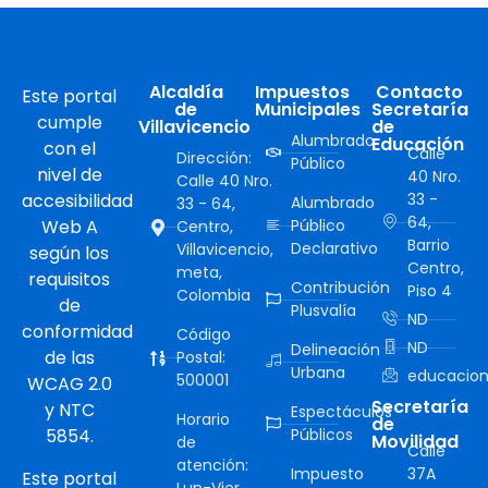
Alcaldía
Impuestos
Contacto
Este portal
de
Municipales
Secretaría
cumple
Villavicencio
de
Alumbrado
Educación
con el
Calle
Dirección:
Público
nivel de
40 Nro.
Calle 40 Nro.
accesibilidad
33 -
Alumbrado
33 - 64,
64,
Web A
Público
Centro,
Barrio
Declarativo
Villavicencio,
según los
Centro,
meta,
requisitos
Contribución
Piso 4
Colombia
de
Plusvalía
ND
conformidad
Código
ND
Delineación
de las
Postal:
Urbana
educacion
500001
WCAG 2.0
Secretaría
y NTC
Espectáculos
Horario
de
5854.
Públicos
Movilidad
de
Calle
atención:
Impuesto
37A
Este portal