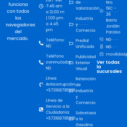
Lun-Vier
de
Nro.
funciona
7:45 am
Valorización
19C -
con todos
a 12:00 m
26
los
| 1:00 pm
Industría
Barrio
a 4:45
navegadores
y
Jordán
pm
Comercio
del
Paraíso
mercado.
ND
Teléfono:
Predial
ND
Unificado
ND
movilidad@
Teléfono
Publicidad
Ver todas
conmutador:
Exterior
la
ND
Visual
sucursales
Línea
Retención
Anticorrupción:
de
+573168785931
Industría
y
Línea de
Comercio
Servicio a la
Ciudadanía:
Sobretasa
+573168785931
a la
Gasolina