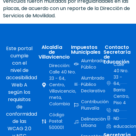
vehículos fueron multados por irregularidades en las
placas, de acuerdo con un reporte de la Dirección de
Servicios de Movilidad.
Alcaldía
Impuestos
Contacto
Este portal
de
Municipales
Secretaría
cumple
Villavicencio
de
Alumbrado
Educación
con el
Calle
Dirección:
Público
nivel de
40 Nro.
Calle 40 Nro.
accesibilidad
33 -
Alumbrado
33 - 64,
64,
Web A
Público
Centro,
Barrio
Declarativo
Villavicencio,
según los
Centro,
meta,
requisitos
Contribución
Piso 4
Colombia
de
Plusvalía
ND
conformidad
Código
ND
Delineación
de las
Postal:
Urbana
educacion
500001
WCAG 2.0
Secretaría
y NTC