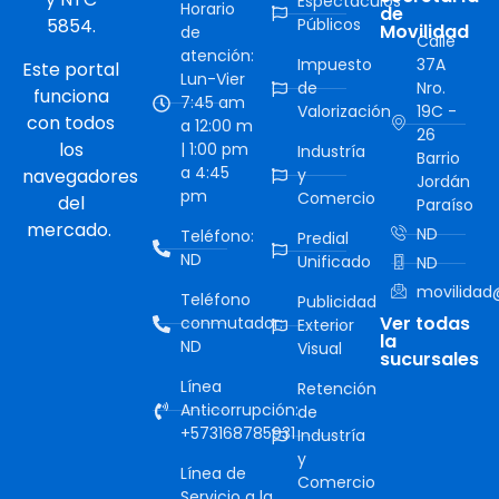
Espectáculos
Horario
de
5854.
Públicos
Movilidad
de
Calle
atención:
Impuesto
37A
Este portal
Lun-Vier
de
Nro.
funciona
7:45 am
Valorización
19C -
con todos
a 12:00 m
26
los
| 1:00 pm
Industría
Barrio
a 4:45
navegadores
y
Jordán
pm
Comercio
del
Paraíso
mercado.
ND
Teléfono:
Predial
ND
Unificado
ND
movilidad@
Teléfono
Publicidad
Ver todas
conmutador:
Exterior
la
ND
Visual
sucursales
Línea
Retención
Anticorrupción:
de
+573168785931
Industría
y
Línea de
Comercio
Servicio a la