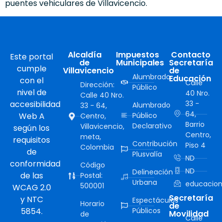
puentes vehiculares de Villavicencio.
Alcaldía
Impuestos
Contacto
Este portal
de
Municipales
Secretaría
cumple
Villavicencio
de
Alumbrado
Educación
con el
Calle
Dirección:
Público
nivel de
40 Nro.
Calle 40 Nro.
accesibilidad
33 -
Alumbrado
33 - 64,
64,
Web A
Público
Centro,
Barrio
Declarativo
Villavicencio,
según los
Centro,
meta,
requisitos
Contribución
Piso 4
Colombia
de
Plusvalía
ND
conformidad
Código
ND
Delineación
de las
Postal:
Urbana
educacion
500001
WCAG 2.0
Secretaría
y NTC
Espectáculos
Horario
de
5854.
Públicos
Movilidad
de
Calle