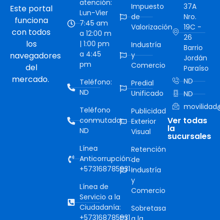
atención:
Impuesto
37A
Este portal
Lun-Vier
de
Nro.
funciona
7:45 am
Valorización
19C -
con todos
a 12:00 m
26
los
| 1:00 pm
Industría
Barrio
a 4:45
navegadores
y
Jordán
pm
Comercio
del
Paraíso
mercado.
ND
Teléfono:
Predial
ND
Unificado
ND
movilidad@
Teléfono
Publicidad
Ver todas
conmutador:
Exterior
la
ND
Visual
sucursales
Línea
Retención
Anticorrupción:
de
+573168785931
Industría
y
Línea de
Comercio
Servicio a la
Ciudadanía:
Sobretasa
+573168785931
a la