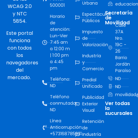
Urbana
educacion
500001
WCAG 2.0
Secretaría
y NTC
Espectáculos
Horario
de
5854.
Públicos
Movilidad
de
Calle
atención:
Impuesto
37A
Este portal
Lun-Vier
de
Nro.
funciona
7:45 am
Valorización
19C -
con todos
a 12:00 m
26
los
| 1:00 pm
Industría
Barrio
a 4:45
navegadores
y
Jordán
pm
Comercio
del
Paraíso
mercado.
ND
Teléfono:
Predial
ND
Unificado
ND
movilidad@
Teléfono
Publicidad
Ver todas
conmutador:
Exterior
la
ND
Visual
sucursales
Línea
Retención
Anticorrupción:
de
+573168785931
Industría