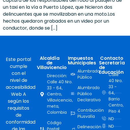
captura de los responsables del robo al pasajero de
un taxi en la vía a Puerto López, que hicieron dos
delincuentes que se movilizaban en una moto.Los
hechos quedaron grabados en un video por un
conductor, donde se […]
Alcaldía
Impuestos
Contacto
Este portal
de
Municipales
Secretaría
cumple
Villavicencio
de
Alumbrado
Educación
con el
Calle
Dirección:
Público
nivel de
40 Nro.
Calle 40 Nro.
accesibilidad
33 -
Alumbrado
33 - 64,
64,
Web A
Público
Centro,
Barrio
Declarativo
Villavicencio,
según los
Centro,
meta,
requisitos
Contribución
Piso 4
Colombia
de
Plusvalía
ND
conformidad
Código
ND
Delineación
de las
Postal: