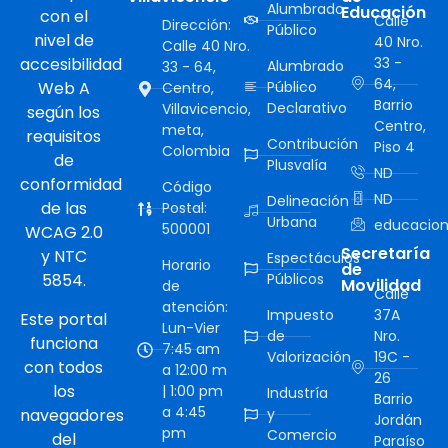
Alumbrado
Educación
con el
Calle
Dirección:
Público
nivel de
40 Nro.
Calle 40 Nro.
accesibilidad
33 -
Alumbrado
33 - 64,
64,
Web A
Público
Centro,
Barrio
Declarativo
Villavicencio,
según los
Centro,
meta,
requisitos
Contribución
Piso 4
Colombia
de
Plusvalía
ND
conformidad
Código
ND
Delineación
de las
Postal:
Urbana
educacion
500001
WCAG 2.0
Secretaría
y NTC
Espectáculos
Horario
de
5854.
Públicos
Movilidad
de
Calle
atención:
Impuesto
37A
Este portal
Lun-Vier
de
Nro.
funciona
7:45 am
Valorización
19C -
con todos
a 12:00 m
26
los
| 1:00 pm
Industría
Barrio
a 4:45
navegadores
y
Jordán
pm
Comercio
del
Paraíso