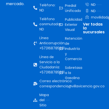
mercado.
ND
Teléfono:
Predial
ND
Unificado
ND
movilidad@
Teléfono
Publicidad
Ver todas
conmutador:
Exterior
la
ND
Visual
sucursales
Línea
Retención
Anticorrupción:
de
+573168785931
Industría
y
Línea de
Comercio
Servicio a la
Ciudadanía:
Sobretasa
+573168785931
a la
Gasolina
Correo electrónico:
correspondencia@villavicencio.gov.co
Mapa
del
Sitio