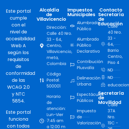
Alcaldía
Impuestos
Contacto
Este portal
de
Municipales
Secretaría
cumple
Villavicencio
de
Alumbrado
Educación
con el
Calle
Dirección:
Público
nivel de
40 Nro.
Calle 40 Nro.
accesibilidad
33 -
Alumbrado
33 - 64,
64,
Web A
Público
Centro,
Barrio
Declarativo
Villavicencio,
según los
Centro,
meta,
requisitos
Contribución
Piso 4
Colombia
de
Plusvalía
ND
conformidad
Código
ND
Delineación
de las
Postal:
Urbana
educacion
500001
WCAG 2.0
Secretaría
y NTC
Espectáculos
Horario
de
5854.
Públicos
Movilidad
de
Calle
atención:
Impuesto
37A
Este portal
Lun-Vier
de
Nro.
funciona
7:45 am
Valorización
19C -
con todos
a 12:00 m