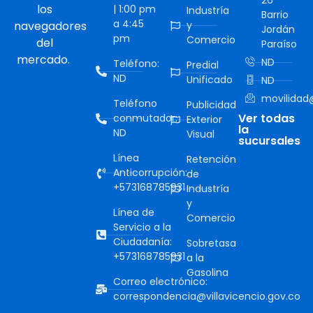
26
los
| 1:00 pm
Industría
Barrio
a 4:45
navegadores
y
Jordán
pm
Comercio
del
Paraíso
mercado.
ND
Teléfono:
Predial
ND
Unificado
ND
movilidad@
Teléfono
Publicidad
Ver todas
conmutador:
Exterior
la
ND
Visual
sucursales
Línea
Retención
Anticorrupción:
de
+573168785931
Industría
y
Línea de
Comercio
Servicio a la
Ciudadanía:
Sobretasa
+573168785931
a la
Gasolina
Correo electrónico:
correspondencia@villavicencio.gov.co