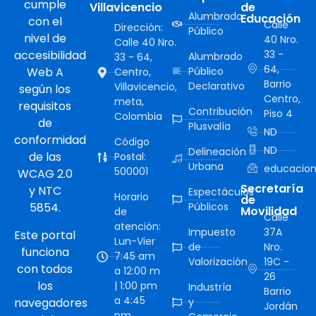
cumple
Villavicencio
de
Alumbrado
Educación
con el
Calle
Dirección:
Público
nivel de
40 Nro.
Calle 40 Nro.
accesibilidad
33 -
Alumbrado
33 - 64,
64,
Web A
Público
Centro,
Barrio
Declarativo
Villavicencio,
según los
Centro,
meta,
requisitos
Contribución
Piso 4
Colombia
de
Plusvalía
ND
conformidad
Código
ND
Delineación
de las
Postal:
Urbana
educacion
500001
WCAG 2.0
Secretaría
y NTC
Espectáculos
Horario
de
5854.
Públicos
Movilidad
de
Calle
atención:
Impuesto
37A
Este portal
Lun-Vier
de
Nro.
funciona
7:45 am
Valorización
19C -
con todos
a 12:00 m
26
los
| 1:00 pm
Industría
Barrio
a 4:45
navegadores
y
Jordán
pm