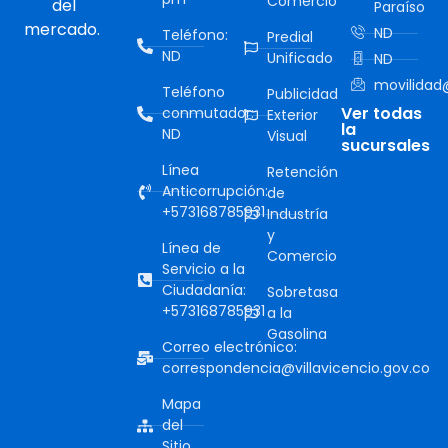
Comercio
del
Paraíso
mercado.
ND
Teléfono:
Predial
ND
Unificado
ND
movilidad@
Teléfono
Publicidad
Ver todas
conmutador:
Exterior
la
ND
Visual
sucursales
Línea
Retención
Anticorrupción:
de
+573168785931
Industría
y
Línea de
Comercio
Servicio a la
Ciudadanía:
Sobretasa
+573168785931
a la
Gasolina
Correo electrónico:
correspondencia@villavicencio.gov.co
Mapa
del
Sitio