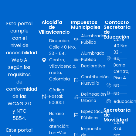
Alcaldía
Impuestos
Contacto
Este portal
de
Municipales
Secretaría
cumple
Villavicencio
de
Alumbrado
Educación
con el
Calle
Dirección:
Público
nivel de
40 Nro.
Calle 40 Nro.
accesibilidad
33 -
Alumbrado
33 - 64,
64,
Web A
Público
Centro,
Barrio
Declarativo
Villavicencio,
según los
Centro,
meta,
requisitos
Contribución
Piso 4
Colombia
de
Plusvalía
ND
conformidad
Código
ND
Delineación
de las
Postal:
Urbana
educacion
500001
WCAG 2.0
Secretaría
y NTC
Espectáculos
Horario
de
5854.
Públicos
Movilidad
de
Calle
atención:
Impuesto
37A
Este portal
Lun-Vier
de
Nro.