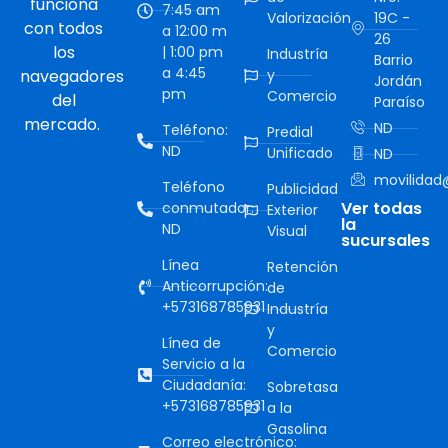
funciona
7:45 am
Valorización
19C -
con todos
a 12:00 m
26
los
| 1:00 pm
Industría
Barrio
a 4:45
navegadores
y
Jordán
pm
Comercio
del
Paraíso
mercado.
ND
Teléfono:
Predial
ND
Unificado
ND
movilidad@
Teléfono
Publicidad
Ver todas
conmutador:
Exterior
la
ND
Visual
sucursales
Línea
Retención
Anticorrupción:
de
+573168785931
Industría
y
Línea de
Comercio
Servicio a la
Ciudadanía:
Sobretasa
+573168785931
a la
Gasolina
Correo electrónico: