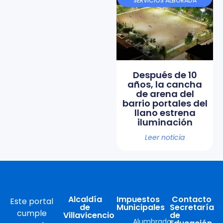
SERVICIOS ALBORADA
Después de 10
años, la cancha
de arena del
barrio portales del
llano estrena
iluminación
Leer noticia
Alcaldía
Impuestos
Contacto
Este portal
de
Municipales
Secretaría
cumple
Villavicencio
de
Alumbrado