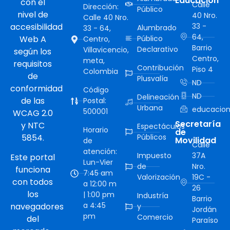
Educación
con el
Calle
Dirección:
Público
nivel de
40 Nro.
Calle 40 Nro.
accesibilidad
33 -
Alumbrado
33 - 64,
64,
Web A
Público
Centro,
Barrio
Declarativo
Villavicencio,
según los
Centro,
meta,
requisitos
Contribución
Piso 4
Colombia
de
Plusvalía
ND
conformidad
Código
ND
Delineación
de las
Postal:
Urbana
educacion
500001
WCAG 2.0
Secretaría
y NTC
Espectáculos
Horario
de
5854.
Públicos
Movilidad
de
Calle
atención:
Impuesto
37A
Este portal
Lun-Vier
de
Nro.
funciona
7:45 am
Valorización
19C -
con todos
a 12:00 m
26
los
| 1:00 pm
Industría
Barrio
a 4:45
navegadores
y
Jordán
pm
Comercio
del
Paraíso