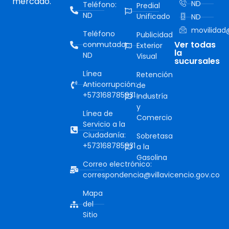
mercado.
ND
Teléfono:
Predial
ND
Unificado
ND
movilidad@
Teléfono
Publicidad
Ver todas
conmutador:
Exterior
la
ND
Visual
sucursales
Línea
Retención
Anticorrupción:
de
+573168785931
Industría
y
Línea de
Comercio
Servicio a la
Ciudadanía:
Sobretasa
+573168785931
a la
Gasolina
Correo electrónico:
correspondencia@villavicencio.gov.co
Mapa
del
Sitio