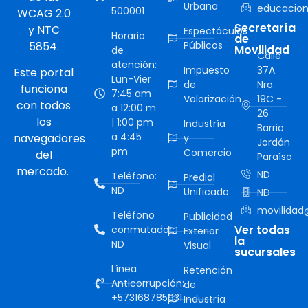
Urbana
educacion
500001
WCAG 2.0
Secretaría
y NTC
Espectáculos
Horario
de
5854.
Públicos
Movilidad
de
Calle
atención:
Impuesto
37A
Este portal
Lun-Vier
de
Nro.
funciona
7:45 am
Valorización
19C -
con todos
a 12:00 m
26
los
| 1:00 pm
Industría
Barrio
a 4:45
navegadores
y
Jordán
pm
Comercio
del
Paraíso
mercado.
ND
Teléfono:
Predial
ND
Unificado
ND
movilidad@
Teléfono
Publicidad
Ver todas
conmutador:
Exterior
la
ND
Visual
sucursales
Línea
Retención
Anticorrupción:
de
+573168785931
Industría