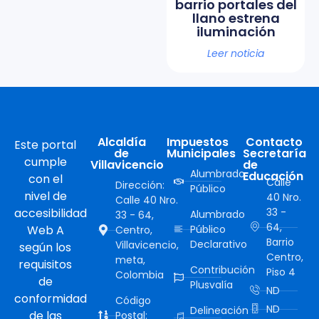
barrio portales del
llano estrena
iluminación
Leer noticia
Alcaldía
Impuestos
Contacto
Este portal
de
Municipales
Secretaría
cumple
Villavicencio
de
Alumbrado
Educación
con el
Calle
Dirección:
Público
nivel de
40 Nro.
Calle 40 Nro.
accesibilidad
33 -
Alumbrado
33 - 64,
64,
Web A
Público
Centro,
Barrio
Declarativo
Villavicencio,
según los
Centro,
meta,
requisitos
Contribución
Piso 4
Colombia
de
Plusvalía
ND
conformidad
Código
ND
Delineación
de las
Postal: