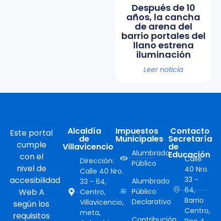
Después de 10
años, la cancha
de arena del
barrio portales del
llano estrena
iluminación
Leer noticia
Alcaldía
Impuestos
Contacto
Este portal
de
Municipales
Secretaría
cumple
Villavicencio
de
Alumbrado
Educación
con el
Calle
Dirección:
Público
nivel de
40 Nro.
Calle 40 Nro.
accesibilidad
33 -
Alumbrado
33 - 64,
64,
Web A
Público
Centro,
Barrio
Declarativo
Villavicencio,
según los
Centro,
meta,
requisitos
Contribución
Piso 4