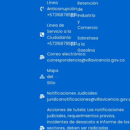
Línea
Retención
Anticorrupción:
de
+573168785931
Industría
y
Línea de
Comercio
Servicio a la
Ciudadanía:
Sobretasa
+573168785931
a la
Gasolina
Correo electrónico:
correspondencia@villavicencio.gov.co
Mapa
del
Sitio
Notificaciones Judiciales:
juridicanotificaciones@villavicencio.gov.
Acciones de tutela: Las notificaciones
judiciales, requerimientos previos,
incidentes de desacato e informe de los
sectores, deben ser radicadas