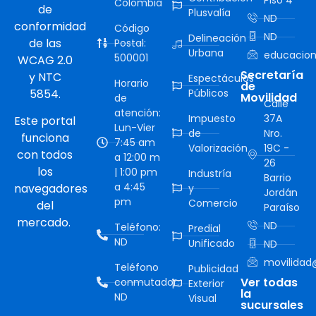
Colombia
de
Plusvalía
ND
conformidad
Código
ND
Delineación
de las
Postal:
Urbana
educacion
500001
WCAG 2.0
Secretaría
y NTC
Espectáculos
Horario
de
5854.
Públicos
Movilidad
de
Calle
atención:
Impuesto
37A
Este portal
Lun-Vier
de
Nro.
funciona
7:45 am
Valorización
19C -
con todos
a 12:00 m
26
los
| 1:00 pm
Industría
Barrio
a 4:45
navegadores
y
Jordán
pm
Comercio
del
Paraíso
mercado.
ND
Teléfono:
Predial
ND
Unificado
ND
movilidad@
Teléfono
Publicidad
Ver todas
conmutador:
Exterior
la
ND
Visual
sucursales