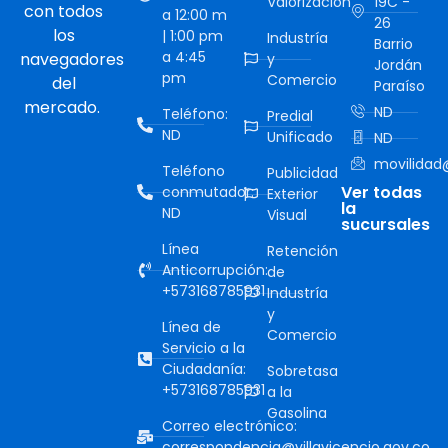
Valorización
19C -
con todos
a 12:00 m
26
los
| 1:00 pm
Industría
Barrio
a 4:45
navegadores
y
Jordán
pm
Comercio
del
Paraíso
mercado.
ND
Teléfono:
Predial
ND
Unificado
ND
movilidad@
Teléfono
Publicidad
Ver todas
conmutador:
Exterior
la
ND
Visual
sucursales
Línea
Retención
Anticorrupción:
de
+573168785931
Industría
y
Línea de
Comercio
Servicio a la
Ciudadanía:
Sobretasa
+573168785931
a la
Gasolina
Correo electrónico:
correspondencia@villavicencio.gov.co