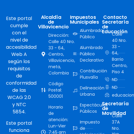
Alcaldía
Impuestos
Contacto
Este portal
de
Municipales
Secretaría
cumple
Villavicencio
de
Alumbrado
Educación
con el
Calle
Dirección:
Público
nivel de
40 Nro.
Calle 40 Nro.
accesibilidad
33 -
Alumbrado
33 - 64,
64,
Web A
Público
Centro,
Barrio
Declarativo
Villavicencio,
según los
Centro,
meta,
requisitos
Contribución
Piso 4
Colombia
de
Plusvalía
ND
conformidad
Código
ND
Delineación
de las
Postal:
Urbana
educacion
500001
WCAG 2.0
Secretaría
y NTC
Espectáculos
Horario
de
5854.
Públicos
Movilidad
de
Calle
atención:
Impuesto
37A
Este portal
Lun-Vier
de
Nro.
funciona
7:45 am