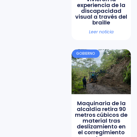
experiencia de la
discapacidad
visual a través del
braille
Leer noticia
GOBIERNO
Maquinaria de la
alcaldía retira 90
metros cúbicos de
material tras
deslizamiento en
el corregimiento