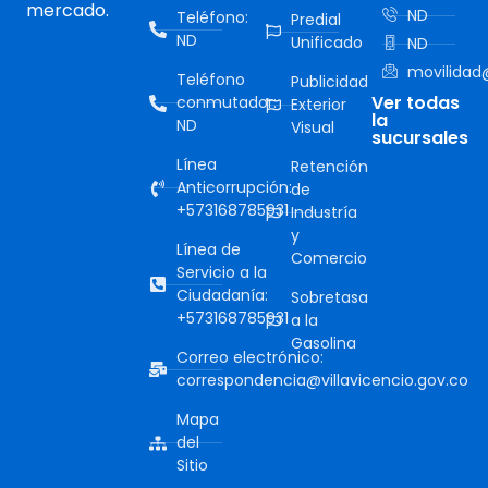
mercado.
ND
Teléfono:
Predial
ND
Unificado
ND
movilidad@
Teléfono
Publicidad
Ver todas
conmutador:
Exterior
la
ND
Visual
sucursales
Línea
Retención
Anticorrupción:
de
+573168785931
Industría
y
Línea de
Comercio
Servicio a la
Ciudadanía:
Sobretasa
+573168785931
a la
Gasolina
Correo electrónico:
correspondencia@villavicencio.gov.co
Mapa
del
Sitio