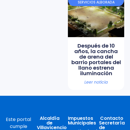
SERVICIOS ALBORADA
Después de 10
años, la cancha
de arena del
barrio portales del
llano estrena
iluminación
Leer noticia
Alcaldía
Impuestos
Contacto
Este portal
de
Municipales
Secretaría
cumple
Villavicencio
de