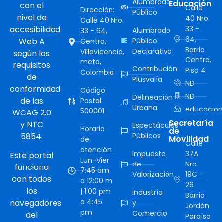
Alumbrado
Educación
con el
Calle
Dirección:
Público
nivel de
40 Nro.
Calle 40 Nro.
accesibilidad
33 -
Alumbrado
33 - 64,
64,
Web A
Público
Centro,
Barrio
Declarativo
Villavicencio,
según los
Centro,
meta,
requisitos
Contribución
Piso 4
Colombia
de
Plusvalía
ND
conformidad
Código
ND
Delineación
de las
Postal:
Urbana
educacion
500001
WCAG 2.0
Secretaría
y NTC
Espectáculos
Horario
de
5854.
Públicos
Movilidad
de
Calle
atención:
Impuesto
37A
Este portal
Lun-Vier
de
Nro.
funciona
7:45 am
Valorización
19C -
con todos
a 12:00 m
26
los
| 1:00 pm
Industría
Barrio
a 4:45
navegadores
y
Jordán
pm
Comercio
del
Paraíso