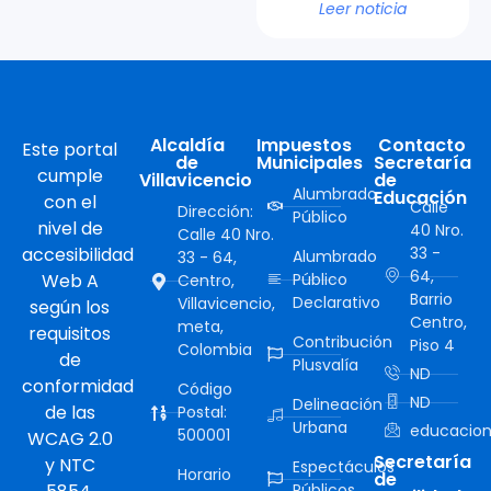
Leer noticia
Alcaldía
Impuestos
Contacto
Este portal
de
Municipales
Secretaría
cumple
Villavicencio
de
Alumbrado
Educación
con el
Calle
Dirección:
Público
nivel de
40 Nro.
Calle 40 Nro.
accesibilidad
33 -
Alumbrado
33 - 64,
64,
Web A
Público
Centro,
Barrio
Declarativo
Villavicencio,
según los
Centro,
meta,
requisitos
Contribución
Piso 4
Colombia
de
Plusvalía
ND
conformidad
Código
ND
Delineación
de las
Postal:
Urbana
educacion
500001
WCAG 2.0
Secretaría
y NTC
Espectáculos
Horario
de
Públicos