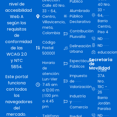
Público
nivel de
40 Nro.
Calle 40 Nro.
accesibilidad
33 -
Alumbrado
33 - 64,
64,
Web A
Público
Centro,
Barrio
Declarativo
Villavicencio,
según los
Centro,
meta,
requisitos
Contribución
Piso 4
Colombia
de
Plusvalía
ND
conformidad
Código
ND
Delineación
de las
Postal:
Urbana
educacion
500001
WCAG 2.0
Secretaría
y NTC
Espectáculos
Horario
de
5854.
Públicos
Movilidad
de
Calle
atención:
Impuesto
37A
Este portal
Lun-Vier
de
Nro.
funciona
7:45 am
Valorización
19C -
con todos
a 12:00 m
26
los
| 1:00 pm
Industría
Barrio
a 4:45
navegadores
y
Jordán
pm
Comercio
del
Paraíso
mercado.
ND
Teléfono:
Predial