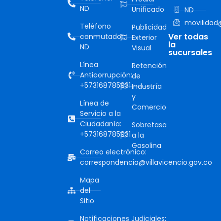
ND
Unificado
ND
movilidad@
Teléfono
Publicidad
Ver todas
conmutador:
Exterior
la
ND
Visual
sucursales
Línea
Retención
Anticorrupción:
de
+573168785931
Industría
y
Línea de
Comercio
Servicio a la
Ciudadanía:
Sobretasa
+573168785931
a la
Gasolina
Correo electrónico:
correspondencia@villavicencio.gov.co
Mapa
del
Sitio
Notificaciones Judiciales: