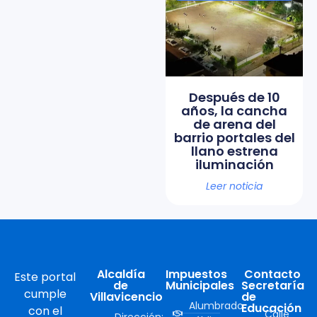
Después de 10
años, la cancha
de arena del
barrio portales del
llano estrena
iluminación
Leer noticia
Alcaldía
Impuestos
Contacto
Este portal
de
Municipales
Secretaría
cumple
Villavicencio
de
Alumbrado
Educación
con el
Calle
Dirección: