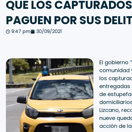
QUE LOS CAPTURADO
PAGUEN POR SUS DELI
9:47 pm
30/09/2021
El gobierno 
comunidad y
los capturad
entregadas 
de estupefac
domiciliario
Lizcano, rec
nueve quedar
acción de la