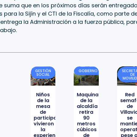
de suma que en los próximos días serán entregado
 para la Sijín y el CTI de la Fiscalía, como parte 
entrega la Administración a la fuerza pública, pa
rabajo.
GESTIÓN
GOBIERNO
SECRETA
SOCIAL
DE
MOVILI
Niños
Maquinaria
Red
de la
de la
semaf
mesa
alcaldía
de
de
retira
Villav
participación
90
se
vivieron
metros
manti
la
cúbicos
opera
experiencia
de
pese a