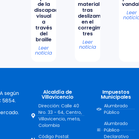
de la
material
vanda
discapacidad
tras
Leer
visual
deslizamiento
notici
a
en el
través
corregimiento
del
tres
braille
Leer
noticia
Leer
noticia
Alcaldía de
Impuestos
 A según
Villavicencio
Municipales
C 5854.
Dirección: Calle 40
Alumbrado
mercado.
Nro. 33 - 64, Centro,
Público
Villavicencio, meta,
Alumbrado
Colombia
Público
Código Postal:
Declarativo