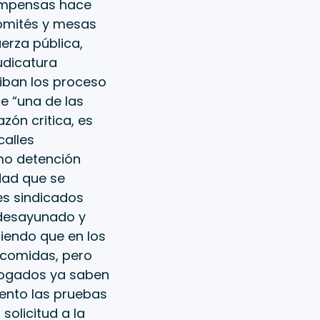
compensas hace
comités y mesas
uerza pública,
udicatura
ciban los proceso
e “una de las
ón critica, es
calles
omo detención
edad que se
es sindicados
n desayunado y
biendo que en los
s comidas, pero
abogados ya saben
ento las pruebas
solicitud a la