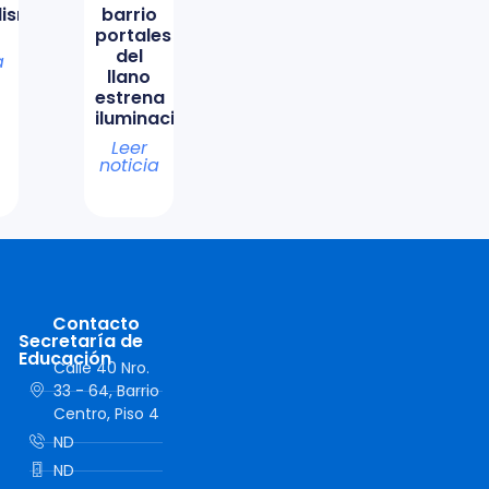
lismo
barrio
portales
del
a
llano
estrena
iluminación
Leer
noticia
Contacto
Secretaría de
Educación
Calle 40 Nro.
33 - 64, Barrio
Centro, Piso 4
ND
ND