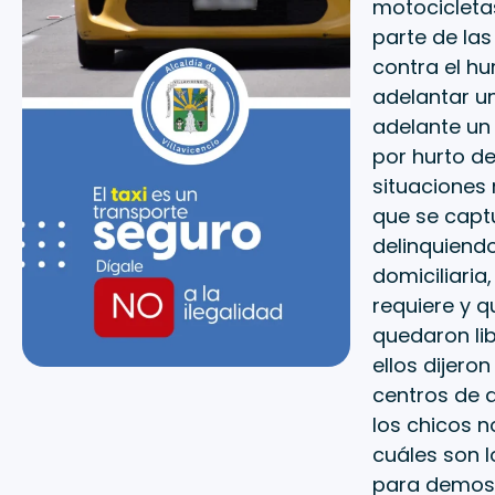
motocicleta
parte de las
contra el hur
adelantar un
adelante un 
por hurto de
situaciones
que se captu
delinquiendo
domiciliaria
requiere y q
quedaron lib
ellos dijero
centros de d
los chicos n
cuáles son 
para demostr