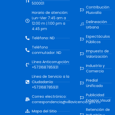
500001
Contribución
Horario de atención:
Plusvalía
Lun-Vier 7:45 am a
Delineación
12:00 m | 1:00 pm a
Urbana
4:45 pm
Espectáculos
Teléfono: ND
Públicos
Teléfono
Impuesto de
conmutador: ND
Valorización
Línea Anticorrupción:
Industría y
+573168785931
Comercio
Línea de Servicio a la
Predial
Ciudadanía:
Unificado
+573168785931
Publicidad
Correo electrónico:
Exterior Visual
correspondencia@villavicencio.gov.co
Retención de
Mapa del Sitio
Industría y