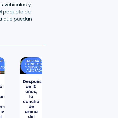
s vehículos y
del paquete de
ra que puedan
RÍA
EMPRESA DE
TECNOLOGÍA
DAD
Y SERVICIOS
ALBORADA
Después
órica
de 10
años,
icencio
la
cancha
ene
de
tiva
arena
l
del