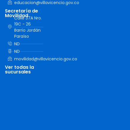
educacion@villavicencio.gov.co
Secretaría de
Movilidad
Calle 37A Nro.
19C - 26
Barrio Jordán
Paraíso
ND
ND
movilidad@villavicencio.gov.co
Ver todas la
sucursales