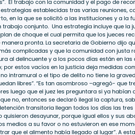
s”. El trabajo con la comunidad y el pago de re
 estrategias establecidas tras varias reuniones, 
to, en la que se solicitó a las instituciones y a la f
 trabajo conjunto. Una estrategia incluye que la j
plan de choque el cual permita que los jueces re
 manera pronta. La secretaria de Gobierno dijo qu
 más complicadas y que la comunidad con justa raz
ra al delincuente y a los pocos días están en las 
; por estos vacíos en la justicia deja medidas c
, no intramural o el tipo de delito no tiene la grav
uedan libres”. “Es tan asombroso –agregó- que tr
res luego que el juez les preguntara si ya había
n que no, entonces se declaró ilegal la captura, sa
etención transitoria llegan todos los días las tre
o quisieron desayunar, porque igual ellos y sus 
los medios a su favor o no estuvieron en ese mom
ar que el alimento había llegado al lugar”. A esta 