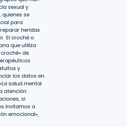
cia sexual y
, quienes se
cial para
 reparar heridas
i. El croché o
ana que utiliza
e croché» de
terapéuticos
tuitos y
nciar los datos en
«La salud mental
la atención
aciones, si
os invitamos a
ción emocional»,