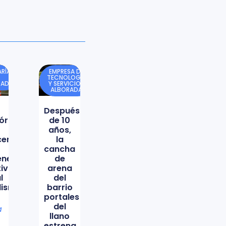
RÍA
EMPRESA DE
TECNOLOGÍA
DAD
Y SERVICIOS
ALBORADA
Después
órica
de 10
años,
icencio
la
cancha
ene
de
tiva
arena
l
del
lismo
barrio
portales
del
a
llano
estrena