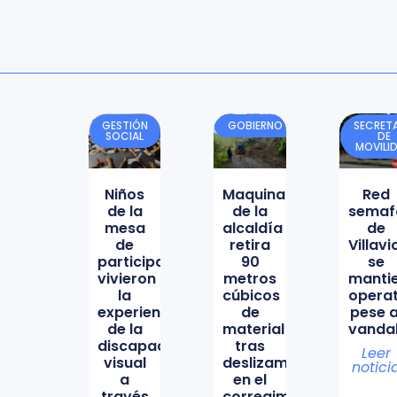
GESTIÓN
GOBIERNO
SECRETA
SOCIAL
DE
MOVILI
Niños
Maquinaria
Red
de la
de la
semaf
mesa
alcaldía
de
de
retira
Villav
participación
90
se
vivieron
metros
manti
la
cúbicos
opera
experiencia
de
pese a
de la
material
vanda
discapacidad
tras
Leer
visual
deslizamiento
notici
a
en el
través
corregimiento