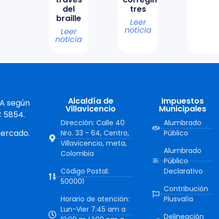
del
tres
braille
Leer
noticia
Leer
noticia
Alcaldía de
Impuestos
 A según
Villavicencio
Municipales
C 5854.
Dirección: Calle 40
Alumbrado
mercado.
Nro. 33 - 64, Centro,
Público
Villavicencio, meta,
Alumbrado
Colombia
Público
Código Postal:
Declarativo
500001
Contribución
Horario de atención:
Plusvalía
Lun-Vier 7:45 am a
Delineación