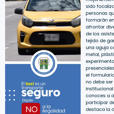
sido focaliz
personas qu
formarán en 
afrontar di
de los asist
tejido de ga
una aguja co
metal, plást
experimental
presenciales
el formulari
no debe ser 
institucional
conoces a al
participar d
destaca la 