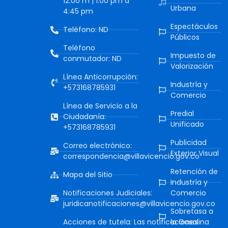
12:00 m | 1:00 pm a
Urbana
4:45 pm
Espectáculos
Teléfono: ND
Públicos
Teléfono
Impuesto de
conmutador: ND
Valorización
Línea Anticorrupción:
Industría y
+573168785931
Comercio
Línea de Servicio a la
Predial
Ciudadanía:
Unificado
+573168785931
Publicidad
Correo electrónico:
Exterior Visual
correspondencia@villavicencio.gov.co
Retención de
Mapa del Sitio
Industría y
Notificaciones Judiciales:
Comercio
juridicanotificaciones@villavicencio.gov.co
Sobretasa a
Acciones de tutela: Las notificaciones
la Gasolina