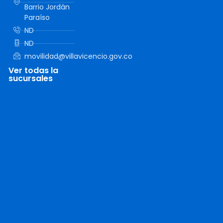
Barrio Jordán
Paraíso
ND
ND
movilidad@villavicencio.gov.co
Ver todas la
sucursales