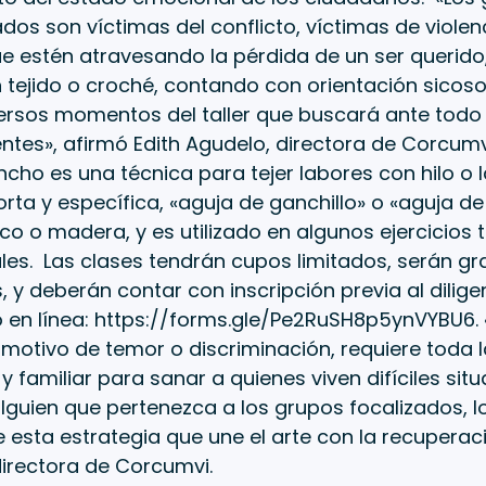
ados son víctimas del conflicto, víctimas de violen
e estén atravesando la pérdida de un ser querido
tejido o croché, contando con orientación sicoso
versos momentos del taller que buscará ante todo
entes», afirmó Edith Agudelo, directora de Corcumv
ncho es una técnica para tejer labores con hilo o l
rta y específica, «aguja de ganchillo» o «aguja d
ico o madera, y es utilizado en algunos ejercicios 
es. Las clases tendrán cupos limitados, serán gra
, y deberán contar con inscripción previa al dilige
o en línea: https://forms.gle/Pe2RuSH8p5ynVYBU6. 
motivo de temor o discriminación, requiere toda 
 y familiar para sanar a quienes viven difíciles situ
guien que pertenezca a los grupos focalizados, l
e esta estrategia que une el arte con la recupera
directora de Corcumvi.