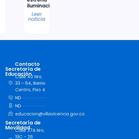
iluminación
Leer
noticia
Contacto
Secretaría de
Educación
Calle 40 Nro.
33 - 64, Barrio
Centro, Piso 4
ND
ND
educacion@villavicencio.gov.co
Secretaría de
Movilidad
Calle 37A Nro.
19C - 26