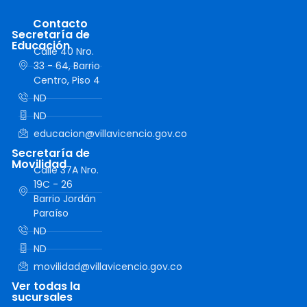
Contacto
Secretaría de
Educación
Calle 40 Nro.
33 - 64, Barrio
Centro, Piso 4
ND
ND
educacion@villavicencio.gov.co
Secretaría de
Movilidad
Calle 37A Nro.
19C - 26
Barrio Jordán
Paraíso
ND
ND
movilidad@villavicencio.gov.co
Ver todas la
sucursales