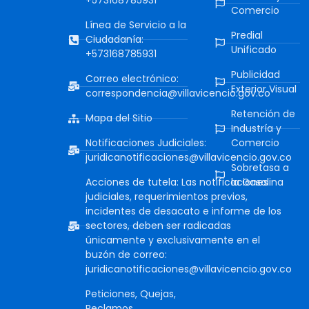
+573168785931
Comercio
Línea de Servicio a la
Predial
Ciudadanía:
Unificado
+573168785931
Publicidad
Correo electrónico:
Exterior Visual
correspondencia@villavicencio.gov.co
Retención de
Mapa del Sitio
Industría y
Notificaciones Judiciales:
Comercio
juridicanotificaciones@villavicencio.gov.co
Sobretasa a
Acciones de tutela: Las notificaciones
la Gasolina
judiciales, requerimientos previos,
incidentes de desacato e informe de los
sectores, deben ser radicadas
únicamente y exclusivamente en el
buzón de correo:
juridicanotificaciones@villavicencio.gov.co
Peticiones, Quejas,
Reclamos,