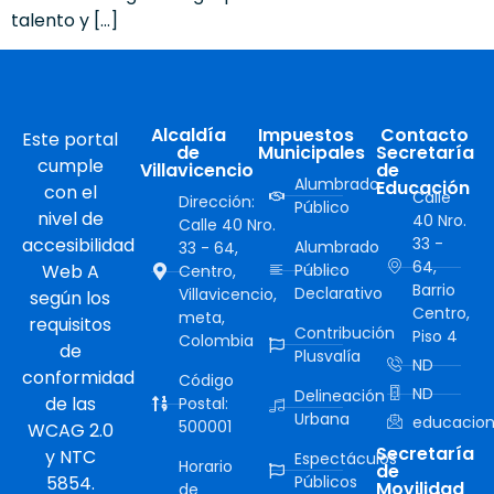
talento y […]
Alcaldía
Impuestos
Contacto
Este portal
de
Municipales
Secretaría
cumple
Villavicencio
de
Alumbrado
Educación
con el
Calle
Dirección:
Público
nivel de
40 Nro.
Calle 40 Nro.
accesibilidad
33 -
Alumbrado
33 - 64,
64,
Web A
Público
Centro,
Barrio
Declarativo
Villavicencio,
según los
Centro,
meta,
requisitos
Contribución
Piso 4
Colombia
de
Plusvalía
ND
conformidad
Código
ND
Delineación
de las
Postal:
Urbana
educacion
500001
WCAG 2.0
Secretaría
y NTC
Espectáculos
Horario
de
5854.
Públicos
Movilidad
de