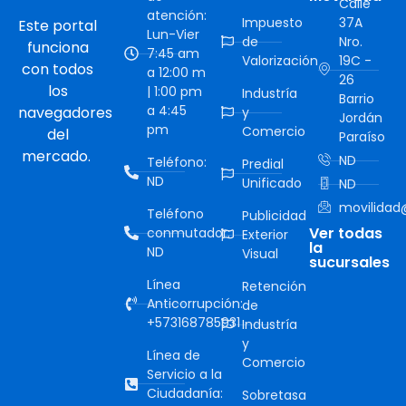
Calle
atención:
Impuesto
37A
Este portal
Lun-Vier
de
Nro.
funciona
7:45 am
Valorización
19C -
con todos
a 12:00 m
26
los
| 1:00 pm
Industría
Barrio
a 4:45
navegadores
y
Jordán
pm
Comercio
del
Paraíso
mercado.
ND
Teléfono:
Predial
ND
Unificado
ND
movilidad@
Teléfono
Publicidad
Ver todas
conmutador:
Exterior
la
ND
Visual
sucursales
Línea
Retención
Anticorrupción:
de
+573168785931
Industría
y
Línea de
Comercio
Servicio a la
Ciudadanía:
Sobretasa