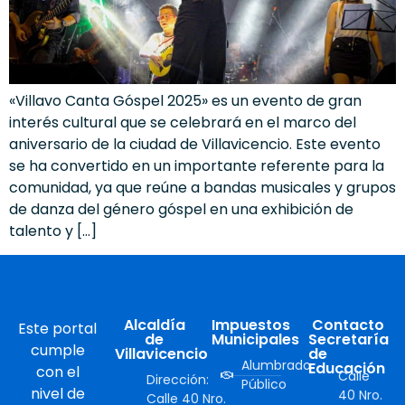
«Villavo Canta Góspel 2025» es un evento de gran
interés cultural que se celebrará en el marco del
aniversario de la ciudad de Villavicencio. Este evento
se ha convertido en un importante referente para la
comunidad, ya que reúne a bandas musicales y grupos
de danza del género góspel en una exhibición de
talento y […]
Alcaldía
Impuestos
Contacto
Este portal
de
Municipales
Secretaría
cumple
Villavicencio
de
Alumbrado
Educación
con el
Calle
Dirección:
Público
nivel de
40 Nro.
Calle 40 Nro.