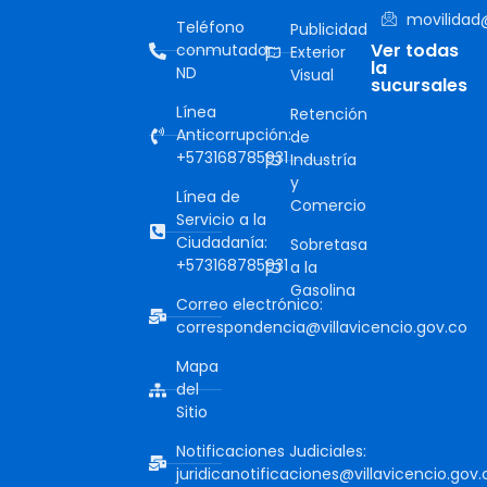
movilidad@
Teléfono
Publicidad
Ver todas
conmutador:
Exterior
la
ND
Visual
sucursales
Línea
Retención
Anticorrupción:
de
+573168785931
Industría
y
Línea de
Comercio
Servicio a la
Ciudadanía:
Sobretasa
+573168785931
a la
Gasolina
Correo electrónico:
correspondencia@villavicencio.gov.co
Mapa
del
Sitio
Notificaciones Judiciales:
juridicanotificaciones@villavicencio.gov.