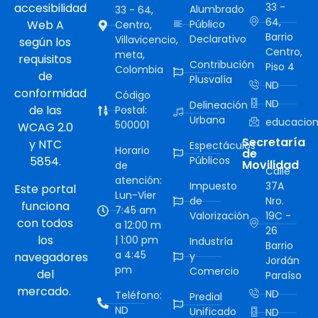
accesibilidad
33 -
Alumbrado
33 - 64,
64,
Web A
Público
Centro,
Barrio
Declarativo
Villavicencio,
según los
Centro,
meta,
requisitos
Contribución
Piso 4
Colombia
de
Plusvalía
ND
conformidad
Código
ND
Delineación
de las
Postal:
Urbana
educacion
500001
WCAG 2.0
Secretaría
y NTC
Espectáculos
Horario
de
5854.
Públicos
Movilidad
de
Calle
atención:
Impuesto
37A
Este portal
Lun-Vier
de
Nro.
funciona
7:45 am
Valorización
19C -
con todos
a 12:00 m
26
los
| 1:00 pm
Industría
Barrio
a 4:45
navegadores
y
Jordán
pm
Comercio
del
Paraíso
mercado.
ND
Teléfono:
Predial
ND
Unificado
ND