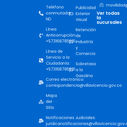
movilidad@
Teléfono
Publicidad
Ver todas
conmutador:
Exterior
la
ND
Visual
sucursales
Línea
Retención
Anticorrupción:
de
+573168785931
Industría
y
Línea de
Comercio
Servicio a la
Ciudadanía:
Sobretasa
+573168785931
a la
Gasolina
Correo electrónico:
correspondencia@villavicencio.gov.co
Mapa
del
Sitio
Notificaciones Judiciales:
juridicanotificaciones@villavicencio.gov.