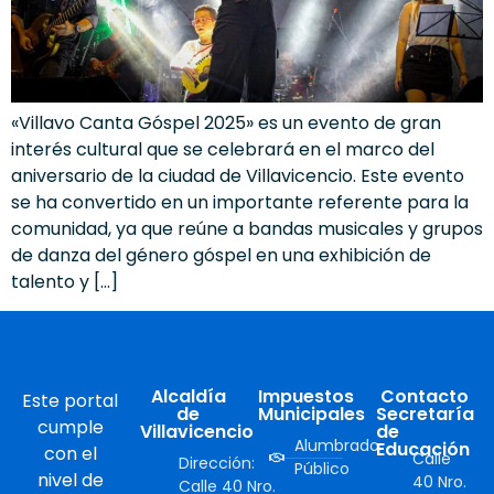
«Villavo Canta Góspel 2025» es un evento de gran
interés cultural que se celebrará en el marco del
aniversario de la ciudad de Villavicencio. Este evento
se ha convertido en un importante referente para la
comunidad, ya que reúne a bandas musicales y grupos
de danza del género góspel en una exhibición de
talento y […]
Alcaldía
Impuestos
Contacto
Este portal
de
Municipales
Secretaría
cumple
Villavicencio
de
Alumbrado
Educación
con el
Calle
Dirección:
Público
nivel de
40 Nro.
Calle 40 Nro.