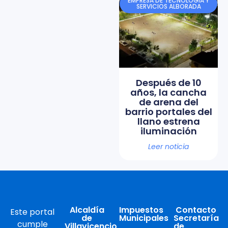
EMPRESA DE TECNOLOGÍA Y
SERVICIOS ALBORADA
Después de 10
años, la cancha
de arena del
barrio portales del
llano estrena
iluminación
Leer noticia
Alcaldía
Impuestos
Contacto
Este portal
de
Municipales
Secretaría
cumple
Villavicencio
de