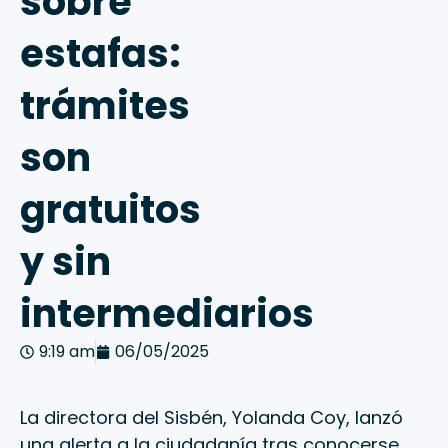
sobre
estafas:
trámites
son
gratuitos
y sin
intermediarios
9:19 am
06/05/2025
La directora del Sisbén, Yolanda Coy, lanzó
una alerta a la ciudadanía tras conocerse