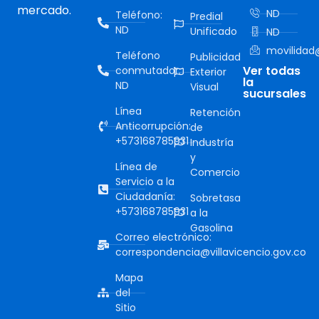
mercado.
ND
Teléfono:
Predial
ND
Unificado
ND
movilidad@
Teléfono
Publicidad
Ver todas
conmutador:
Exterior
la
ND
Visual
sucursales
Línea
Retención
Anticorrupción:
de
+573168785931
Industría
y
Línea de
Comercio
Servicio a la
Ciudadanía:
Sobretasa
+573168785931
a la
Gasolina
Correo electrónico:
correspondencia@villavicencio.gov.co
Mapa
del
Sitio