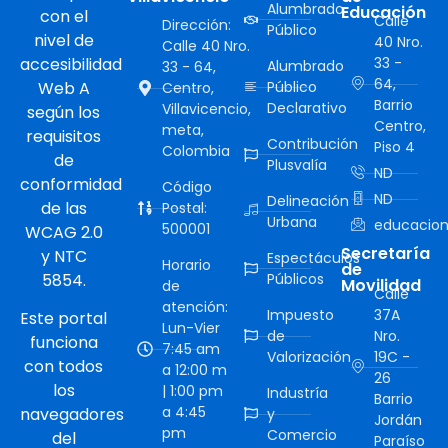
Alumbrado
Educación
con el
Calle
Dirección:
Público
nivel de
40 Nro.
Calle 40 Nro.
accesibilidad
33 -
Alumbrado
33 - 64,
64,
Web A
Público
Centro,
Barrio
Declarativo
Villavicencio,
según los
Centro,
meta,
requisitos
Contribución
Piso 4
Colombia
de
Plusvalía
ND
conformidad
Código
ND
Delineación
de las
Postal:
Urbana
educacion
500001
WCAG 2.0
Secretaría
y NTC
Espectáculos
Horario
de
5854.
Públicos
Movilidad
de
Calle
atención:
Impuesto
37A
Este portal
Lun-Vier
de
Nro.
funciona
7:45 am
Valorización
19C -
con todos
a 12:00 m
26
los
| 1:00 pm
Industría
Barrio
a 4:45
navegadores
y
Jordán
pm
Comercio
del
Paraíso