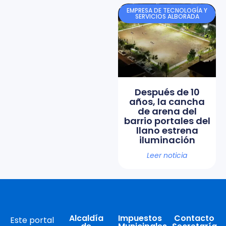
EMPRESA DE TECNOLOGÍA Y
SERVICIOS ALBORADA
Después de 10
años, la cancha
de arena del
barrio portales del
llano estrena
iluminación
Leer noticia
Alcaldía
Impuestos
Contacto
Este portal