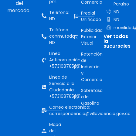
pm
Comercio
del
Paraíso
mercado.
ND
Teléfono:
Predial
ND
Unificado
ND
movilidad@
Teléfono
Publicidad
Ver todas
conmutador:
Exterior
la
ND
Visual
sucursales
Línea
Retención
Anticorrupción:
de
+573168785931
Industría
y
Línea de
Comercio
Servicio a la
Ciudadanía:
Sobretasa
+573168785931
a la
Gasolina
Correo electrónico:
correspondencia@villavicencio.gov.co
Mapa
del