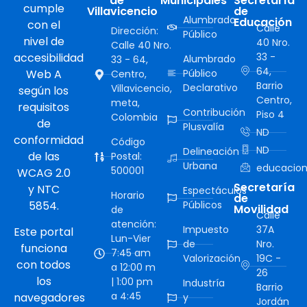
de
Municipales
Secretaría
cumple
Villavicencio
de
Alumbrado
Educación
con el
Calle
Dirección:
Público
nivel de
40 Nro.
Calle 40 Nro.
accesibilidad
33 -
Alumbrado
33 - 64,
64,
Web A
Público
Centro,
Barrio
Declarativo
Villavicencio,
según los
Centro,
meta,
requisitos
Contribución
Piso 4
Colombia
de
Plusvalía
ND
conformidad
Código
ND
Delineación
de las
Postal:
Urbana
educacion
500001
WCAG 2.0
Secretaría
y NTC
Espectáculos
Horario
de
5854.
Públicos
Movilidad
de
Calle
atención:
Impuesto
37A
Este portal
Lun-Vier
de
Nro.
funciona
7:45 am
Valorización
19C -
con todos
a 12:00 m
26
los
| 1:00 pm
Industría
Barrio
a 4:45
navegadores
y
Jordán