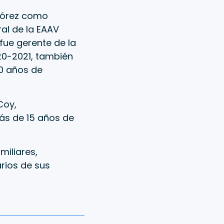
Flórez como
al de la EAAV
fue gerente de la
20-2021, también
20 años de
Coy,
ás de 15 años de
iliares,
arios de sus