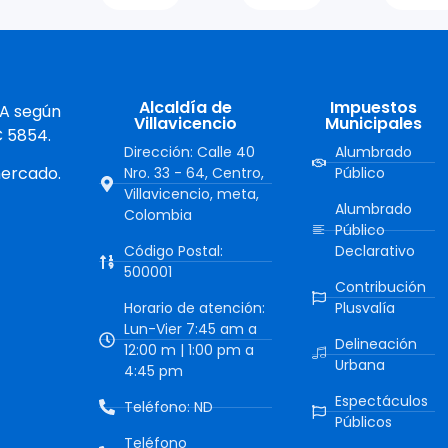
Alcaldía de
Impuestos
 A según
Villavicencio
Municipales
C 5854.
Dirección: Calle 40
Alumbrado
mercado.
Nro. 33 - 64, Centro,
Público
Villavicencio, meta,
Alumbrado
Colombia
Público
Código Postal:
Declarativo
500001
Contribución
Horario de atención:
Plusvalía
Lun-Vier 7:45 am a
Delineación
12:00 m | 1:00 pm a
Urbana
4:45 pm
Espectáculos
Teléfono: ND
Públicos
Teléfono