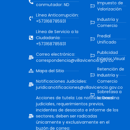
Impuesto de
conmutador: ND
Valorización
Línea Anticorrupción:
Industría y
+573168785931
Comercio
Línea de Servicio a la
Predial
Ciudadanía:
Unificado
+573168785931
Publicidad
Correo electrónico:
Exterior Visual
correspondencia@villavicencio.gov.co
Retención de
Mapa del Sitio
Industría y
Notificaciones Judiciales:
Comercio
juridicanotificaciones@villavicencio.gov.co
Sobretasa a
Acciones de tutela: Las notificaciones
la Gasolina
judiciales, requerimientos previos,
incidentes de desacato e informe de los
sectores, deben ser radicadas
únicamente y exclusivamente en el
buzón de correo: