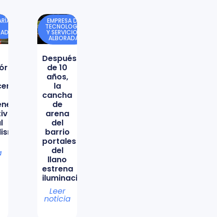
RÍA
EMPRESA DE
TECNOLOGÍA
DAD
Y SERVICIOS
ALBORADA
Después
órica
de 10
años,
icencio
la
cancha
ene
de
tiva
arena
l
del
lismo
barrio
portales
del
a
llano
estrena
iluminación
Leer
noticia