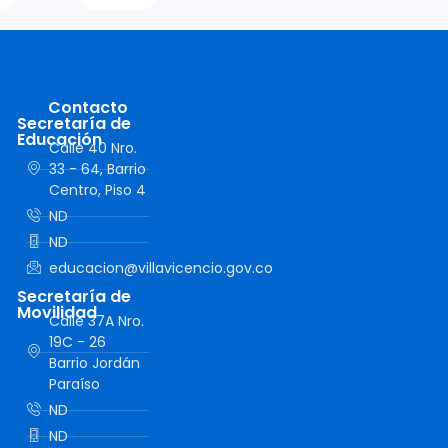
Contacto
Secretaría de
Educación
Calle 40 Nro.
33 - 64, Barrio
Centro, Piso 4
ND
ND
educacion@villavicencio.gov.co
Secretaría de
Movilidad
Calle 37A Nro.
19C - 26
Barrio Jordán
Paraíso
ND
ND