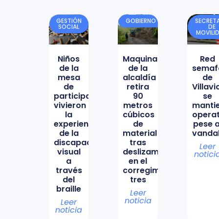
GESTIÓN
GOBIERNO
SECRETA
SOCIAL
DE
MOVILI
Niños
Maquinaria
Red
de la
de la
semaf
mesa
alcaldía
de
de
retira
Villav
participación
90
se
vivieron
metros
manti
la
cúbicos
opera
experiencia
de
pese a
de la
material
vanda
discapacidad
tras
Leer
visual
deslizamiento
notici
a
en el
través
corregimiento
del
tres
braille
Leer
noticia
Leer
noticia