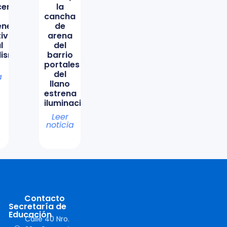
icencio
la
cancha
ene
de
tiva
arena
l
del
lismo
barrio
portales
del
a
llano
estrena
iluminación
Leer
noticia
Contacto
Secretaría de
Educación
Calle 40 Nro.