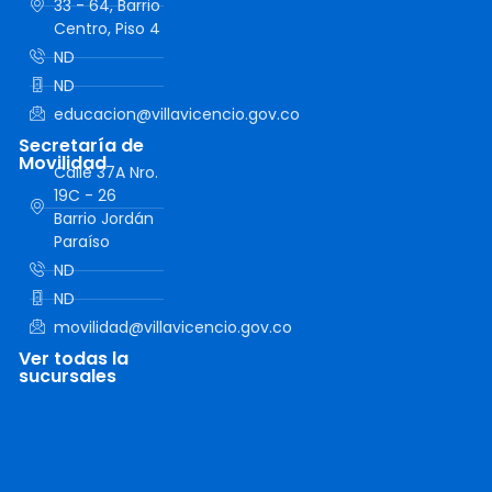
33 - 64, Barrio
Centro, Piso 4
ND
ND
educacion@villavicencio.gov.co
Secretaría de
Movilidad
Calle 37A Nro.
19C - 26
Barrio Jordán
Paraíso
ND
ND
movilidad@villavicencio.gov.co
Ver todas la
sucursales