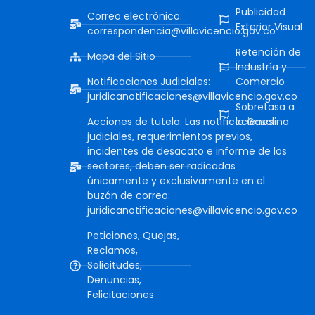
Publicidad
Correo electrónico:
Exterior Visual
correspondencia@villavicencio.gov.co
Retención de
Mapa del Sitio
Industría y
Notificaciones Judiciales:
Comercio
juridicanotificaciones@villavicencio.gov.co
Sobretasa a
Acciones de tutela: Las notificaciones
la Gasolina
judiciales, requerimientos previos,
incidentes de desacato e informe de los
sectores, deben ser radicadas
únicamente y exclusivamente en el
buzón de correo:
juridicanotificaciones@villavicencio.gov.co
Peticiones, Quejas,
Reclamos,
Solicitudes,
Denuncias,
Felicitaciones