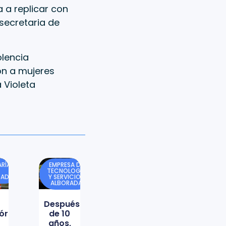
 a replicar con
 secretaria de
olencia
ión a mujeres
a Violeta
RÍA
EMPRESA DE
TECNOLOGÍA
DAD
Y SERVICIOS
ALBORADA
Después
órica
de 10
años,