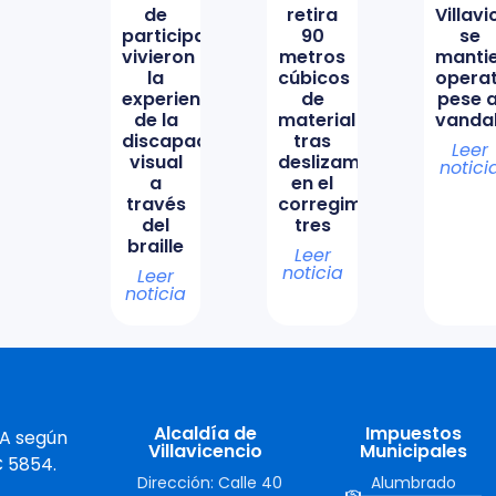
de
retira
Villav
participación
90
se
vivieron
metros
manti
la
cúbicos
opera
experiencia
de
pese a
de la
material
vanda
discapacidad
tras
Leer
visual
deslizamiento
notici
a
en el
través
corregimiento
del
tres
braille
Leer
noticia
Leer
noticia
Alcaldía de
Impuestos
 A según
Villavicencio
Municipales
C 5854.
Dirección: Calle 40
Alumbrado