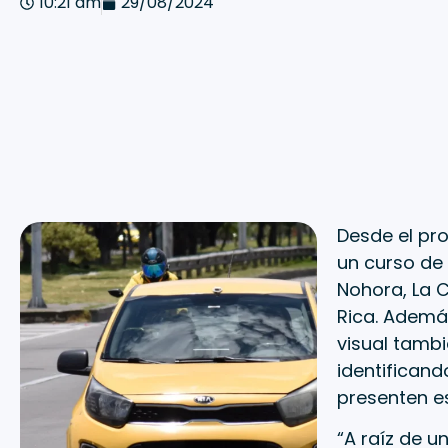
10:21 am
29/08/2024
Desde el pro
un curso de 
Nohora, La C
Rica. Ademá
visual tambi
identificand
presenten e
“A raíz de u