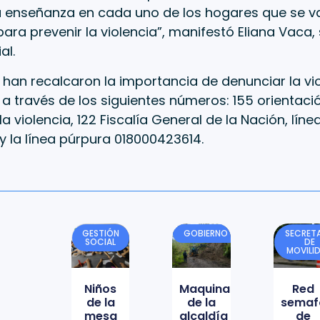
 enseñanza en cada uno de los hogares que se va
para prevenir la violencia”, manifestó Eliana Vaca,
al.
han recalcaron la importancia de denunciar la vi
r a través de los siguientes números: 155 orientac
a violencia, 122 Fiscalía General de la Nación, líne
 la línea púrpura 018000423614.
GESTIÓN
GOBIERNO
SECRETA
SOCIAL
DE
MOVILI
Niños
Maquinaria
Red
de la
de la
semaf
mesa
alcaldía
de