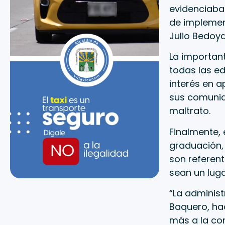
evidenciaba 
de implement
Julio Bedoya
La important
todas las ed
interés en a
sus comunida
maltrato.
Finalmente, 
graduación,
son referen
sean un luga
“La administ
Baquero, ha
más a la co