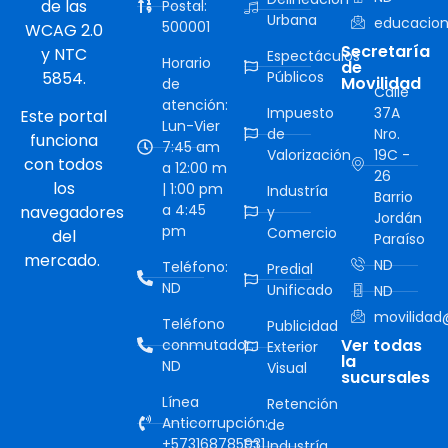
de las
Postal:
Urbana
educacion
500001
WCAG 2.0
Secretaría
y NTC
Espectáculos
Horario
de
5854.
Públicos
Movilidad
de
Calle
atención:
Impuesto
37A
Este portal
Lun-Vier
de
Nro.
funciona
7:45 am
Valorización
19C -
con todos
a 12:00 m
26
los
| 1:00 pm
Industría
Barrio
a 4:45
navegadores
y
Jordán
pm
Comercio
del
Paraíso
mercado.
ND
Teléfono:
Predial
ND
Unificado
ND
movilidad@
Teléfono
Publicidad
Ver todas
conmutador:
Exterior
la
ND
Visual
sucursales
Línea
Retención
Anticorrupción:
de
+573168785931
Industría