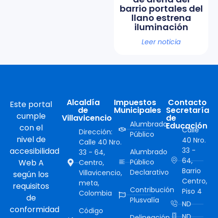
barrio portales del
llano estrena
iluminación
Leer noticia
Alcaldía
Impuestos
Contacto
Este portal
de
Municipales
Secretaría
cumple
Villavicencio
de
Alumbrado
Educación
con el
Calle
Dirección:
Público
nivel de
40 Nro.
Calle 40 Nro.
accesibilidad
33 -
Alumbrado
33 - 64,
64,
Web A
Público
Centro,
Barrio
Declarativo
Villavicencio,
según los
Centro,
meta,
requisitos
Contribución
Piso 4
Colombia
de
Plusvalía
ND
conformidad
Código
ND
Delineación