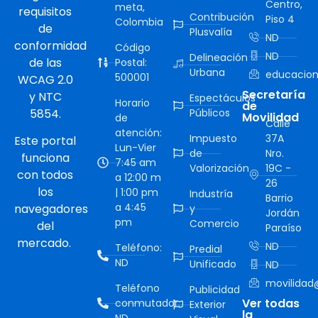
Centro,
meta,
requisitos
Contribución
Piso 4
Colombia
de
Plusvalía
ND
conformidad
Código
ND
Delineación
de las
Postal:
Urbana
educacion
500001
WCAG 2.0
Secretaría
y NTC
Espectáculos
Horario
de
5854.
Públicos
Movilidad
de
Calle
atención:
Impuesto
37A
Este portal
Lun-Vier
de
Nro.
funciona
7:45 am
Valorización
19C -
con todos
a 12:00 m
26
los
| 1:00 pm
Industría
Barrio
a 4:45
navegadores
y
Jordán
pm
Comercio
del
Paraíso
mercado.
ND
Teléfono:
Predial
ND
Unificado
ND
movilidad@
Teléfono
Publicidad
Ver todas
conmutador:
Exterior
la
ND