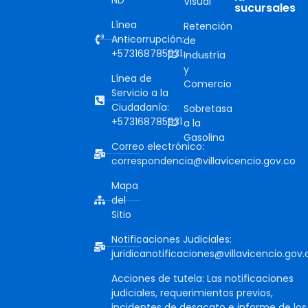
Visual
sucursales
Línea
Retención
Anticorrupción:
de
+573168785931
Industría
y
Línea de
Comercio
Servicio a la
Ciudadanía:
Sobretasa
+573168785931
a la
Gasolina
Correo electrónico:
correspondencia@villavicencio.gov.co
Mapa
del
Sitio
Notificaciones Judiciales:
juridicanotificaciones@villavicencio.gov.
Acciones de tutela: Las notificaciones
judiciales, requerimientos previos,
incidentes de desacato e informe de los