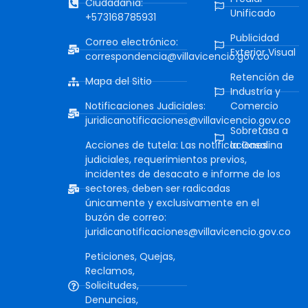
Ciudadanía:
Unificado
+573168785931
Publicidad
Correo electrónico:
Exterior Visual
correspondencia@villavicencio.gov.co
Retención de
Mapa del Sitio
Industría y
Notificaciones Judiciales:
Comercio
juridicanotificaciones@villavicencio.gov.co
Sobretasa a
Acciones de tutela: Las notificaciones
la Gasolina
judiciales, requerimientos previos,
incidentes de desacato e informe de los
sectores, deben ser radicadas
únicamente y exclusivamente en el
buzón de correo:
juridicanotificaciones@villavicencio.gov.co
Peticiones, Quejas,
Reclamos,
Solicitudes,
Denuncias,