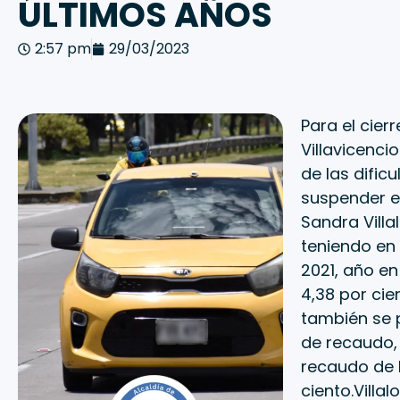
ÚLTIMOS AÑOS
2:57 pm
29/03/2023
Para el cier
Villavicenci
de las dific
suspender el
Sandra Villa
teniendo en 
2021, año en
4,38 por cie
también se 
de recaudo, 
recaudo de l
ciento.Villa