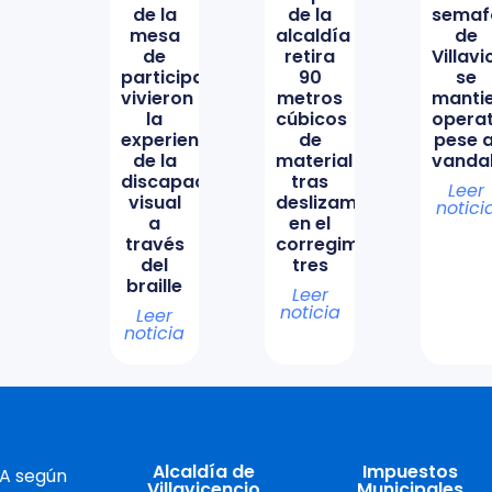
de la
de la
semaf
mesa
alcaldía
de
de
retira
Villav
participación
90
se
vivieron
metros
manti
la
cúbicos
opera
experiencia
de
pese a
de la
material
vanda
discapacidad
tras
Leer
visual
deslizamiento
notici
a
en el
través
corregimiento
del
tres
braille
Leer
noticia
Leer
noticia
Alcaldía de
Impuestos
 A según
Villavicencio
Municipales