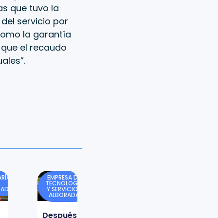
as que tuvo la
del servicio por
como la garantía
 que el recaudo
ales”.
RÍA
EMPRESA DE
TECNOLOGÍA
DAD
Y SERVICIOS
ALBORADA
Después