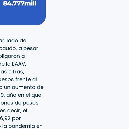
arillado de
ecaudo, a pesar
bligaron a
e la EAAV,
as cifras,
esos frente al
ica un aumento de
9, año en el que
llones de pesos
s decir, el
16,92 por
vo la pandemia en