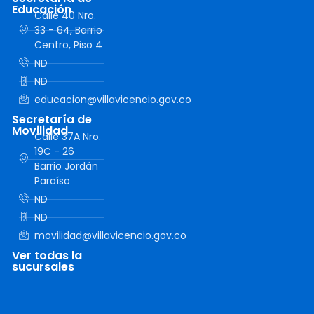
Educación
Calle 40 Nro.
33 - 64, Barrio
Centro, Piso 4
ND
ND
educacion@villavicencio.gov.co
Secretaría de
Movilidad
Calle 37A Nro.
19C - 26
Barrio Jordán
Paraíso
ND
ND
movilidad@villavicencio.gov.co
Ver todas la
sucursales