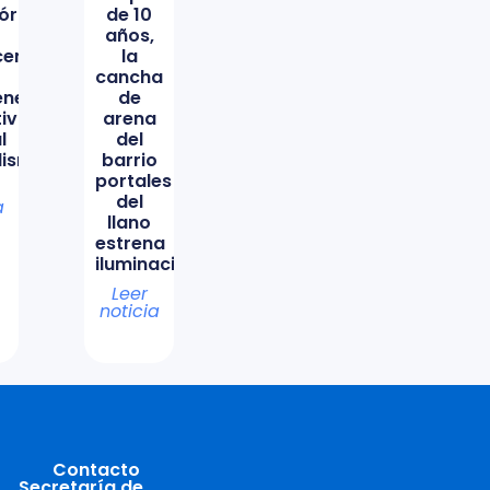
órica
de 10
años,
icencio
la
cancha
ene
de
tiva
arena
l
del
lismo
barrio
portales
del
a
llano
estrena
iluminación
Leer
noticia
Contacto
Secretaría de