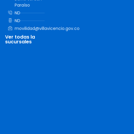
Paraíso
ND
ND
movilidad@villavicencio.gov.co
Ver todas la
sucursales