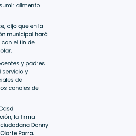
nsumir alimento
e, dijo que en la
ón municipal hará
con el fin de
olar.
ocentes y padres
 servicio y
ciales de
 los canales de
 Casd
ión, la firma
ón ciudadana Danny
Olarte Parra.