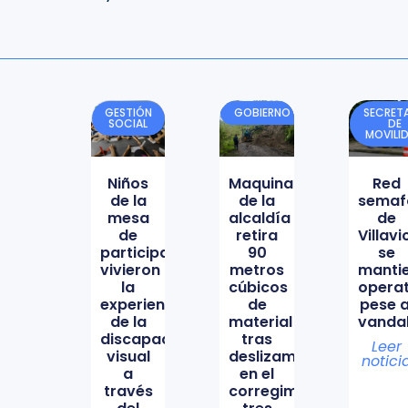
GESTIÓN
GOBIERNO
SECRETA
SOCIAL
DE
MOVILI
Niños
Maquinaria
Red
de la
de la
semaf
mesa
alcaldía
de
de
retira
Villav
participación
90
se
vivieron
metros
manti
la
cúbicos
opera
experiencia
de
pese a
de la
material
vanda
discapacidad
tras
Leer
visual
deslizamiento
notici
a
en el
través
corregimiento