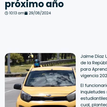
próximo año
10:13 am
29/08/2024
Jaime Díaz U
de la Repúbl
para Aprende
vigencia 202
El funciona
inquietudes
estudiantile
cual, plante