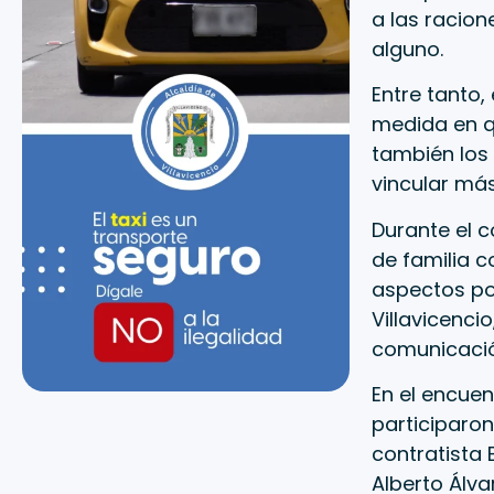
a las racion
alguno.
Entre tanto,
medida en q
también los 
vincular más
Durante el 
de familia c
aspectos pos
Villavicenci
comunicació
En el encuen
participaron
contratista 
Alberto Álva