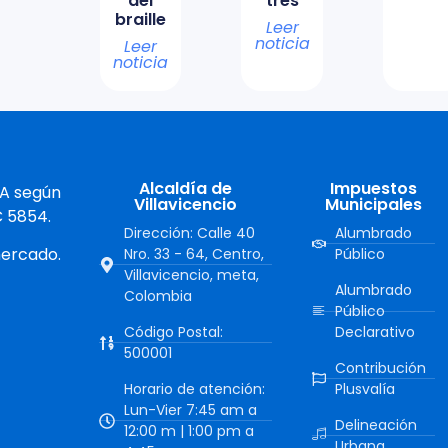
del
tres
braille
Leer
noticia
Leer
noticia
Alcaldía de
Impuestos
 A según
Villavicencio
Municipales
C 5854.
Dirección: Calle 40
Alumbrado
mercado.
Nro. 33 - 64, Centro,
Público
Villavicencio, meta,
Alumbrado
Colombia
Público
Código Postal:
Declarativo
500001
Contribución
Horario de atención:
Plusvalía
Lun-Vier 7:45 am a
Delineación
12:00 m | 1:00 pm a
Urbana