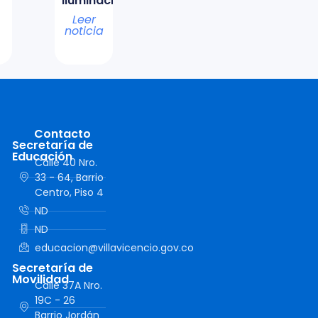
iluminación
Leer
noticia
Contacto
Secretaría de
Educación
Calle 40 Nro.
33 - 64, Barrio
Centro, Piso 4
ND
ND
educacion@villavicencio.gov.co
Secretaría de
Movilidad
Calle 37A Nro.
19C - 26
Barrio Jordán