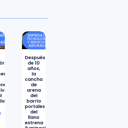
RÍA
EMPRESA DE
TECNOLOGÍA
DAD
Y SERVICIOS
ALBORADA
Después
órica
de 10
años,
icencio
la
cancha
ene
de
tiva
arena
l
del
lismo
barrio
portales
del
a
llano
estrena