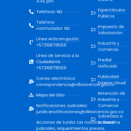
4:45 pm
Espectáculos
Teléfono: ND
Públicos
Teléfono
Impuesto de
conmutador: ND
Valorización
Línea Anticorrupción:
Industría y
+573168785931
Comercio
Línea de Servicio a la
Predial
Ciudadanía:
Unificado
+573168785931
Publicidad
Correo electrónico:
Exterior Visual
correspondencia@villavicencio.gov.co
Retención de
Mapa del Sitio
Industría y
Notificaciones Judiciales:
Comercio
juridicanotificaciones@villavicencio.gov.co
Sobretasa a
Acciones de tutela: Las notificaciones
la Gasolina
judiciales, requerimientos previos,