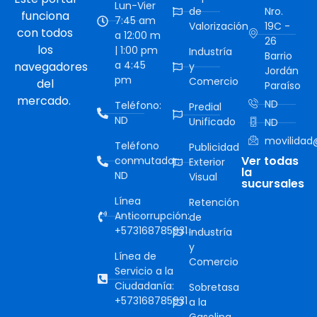
Lun-Vier
de
Nro.
funciona
7:45 am
Valorización
19C -
con todos
a 12:00 m
26
los
| 1:00 pm
Industría
Barrio
a 4:45
navegadores
y
Jordán
pm
Comercio
del
Paraíso
mercado.
ND
Teléfono:
Predial
ND
Unificado
ND
movilidad@
Teléfono
Publicidad
Ver todas
conmutador:
Exterior
la
ND
Visual
sucursales
Línea
Retención
Anticorrupción:
de
+573168785931
Industría
y
Línea de
Comercio
Servicio a la
Ciudadanía:
Sobretasa
+573168785931
a la