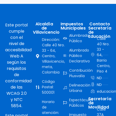
Alcaldía
Impuestos
Contacto
Este portal
de
Municipales
Secretaría
cumple
Villavicencio
de
Alumbrado
Educación
con el
Calle
Dirección:
Público
nivel de
40 Nro.
Calle 40 Nro.
accesibilidad
33 -
Alumbrado
33 - 64,
64,
Web A
Público
Centro,
Barrio
Declarativo
Villavicencio,
según los
Centro,
meta,
requisitos
Contribución
Piso 4
Colombia
de
Plusvalía
ND
conformidad
Código
ND
Delineación
de las
Postal:
Urbana
educacion
500001
WCAG 2.0
Secretaría
y NTC
Espectáculos
Horario
de
5854.
Públicos
Movilidad
de
Calle
atención:
Impuesto
37A
Este portal