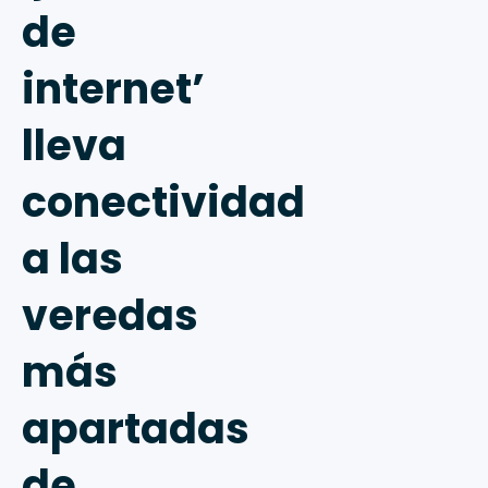
de
internet’
lleva
conectividad
a las
veredas
más
apartadas
de