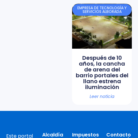
EMPRESA DE TECNOLOGÍA Y
SERVICIOS ALBORADA
Después de 10
años, la cancha
de arena del
barrio portales del
llano estrena
iluminación
Leer noticia
Alcaldía
Impuestos
Contacto
Este portal