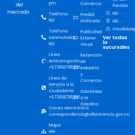
pm
Comercio
del
Paraíso
mercado.
ND
Teléfono:
Predial
ND
Unificado
ND
movilidad@
Teléfono
Publicidad
Ver todas
conmutador:
Exterior
la
ND
Visual
sucursales
Línea
Retención
Anticorrupción:
de
+573168785931
Industría
y
Línea de
Comercio
Servicio a la
Ciudadanía:
Sobretasa
+573168785931
a la
Gasolina
Correo electrónico:
correspondencia@villavicencio.gov.co
Mapa
del