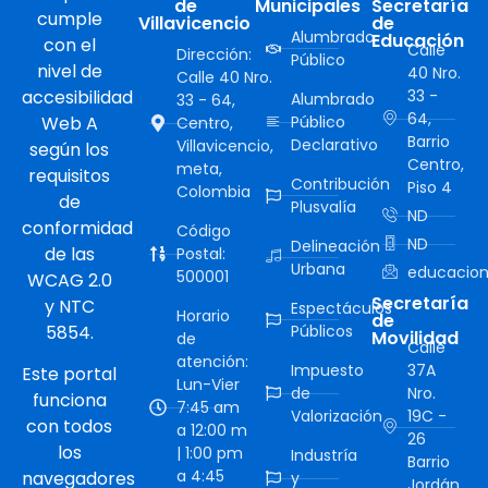
de
Municipales
Secretaría
cumple
Villavicencio
de
Alumbrado
Educación
con el
Calle
Dirección:
Público
nivel de
40 Nro.
Calle 40 Nro.
accesibilidad
33 -
Alumbrado
33 - 64,
64,
Web A
Público
Centro,
Barrio
Declarativo
Villavicencio,
según los
Centro,
meta,
requisitos
Contribución
Piso 4
Colombia
de
Plusvalía
ND
conformidad
Código
ND
Delineación
de las
Postal:
Urbana
educacion
500001
WCAG 2.0
Secretaría
y NTC
Espectáculos
Horario
de
5854.
Públicos
Movilidad
de
Calle
atención:
Impuesto
37A
Este portal
Lun-Vier
de
Nro.
funciona
7:45 am
Valorización
19C -
con todos
a 12:00 m
26
los
| 1:00 pm
Industría
Barrio
a 4:45
navegadores
y
Jordán