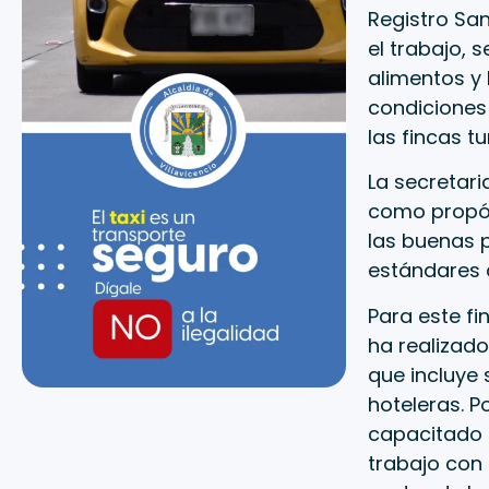
Registro San
el trabajo, 
alimentos y 
condiciones 
las fincas tu
La secretari
como propós
las buenas p
estándares d
Para este fi
ha realizado
que incluye 
hoteleras. P
capacitado 
trabajo con 