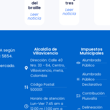
del
tres
braille
Leer
noticia
Leer
noticia
Alcaldía de
Impuestos
 A según
Villavicencio
Municipales
C 5854.
Dirección: Calle 40
Alumbrado
mercado.
Nro. 33 - 64, Centro,
Público
Villavicencio, meta,
Alumbrado
Colombia
Público
Código Postal:
Declarativo
500001
Contribución
Horario de atención:
Plusvalía
Lun-Vier 7:45 am a
Delineación
12:00 m | 1:00 pm a