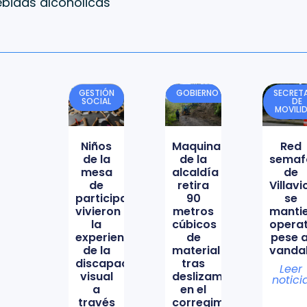
ebidas alcohólicas
GESTIÓN
GOBIERNO
SECRETA
SOCIAL
DE
MOVILI
Niños
Maquinaria
Red
de la
de la
semaf
mesa
alcaldía
de
de
retira
Villav
participación
90
se
vivieron
metros
manti
la
cúbicos
opera
experiencia
de
pese a
de la
material
vanda
discapacidad
tras
Leer
visual
deslizamiento
notici
a
en el
través
corregimiento