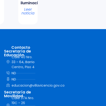
iluminación
Leer
noticia
Contacto
Secretaría de
Educación
Calle 40 Nro.
33 - 64, Barrio
Centro, Piso 4
ND
ND
educacion@villavicencio.gov.co
Secretaría de
Movilidad
Calle 37A Nro.
19C - 26