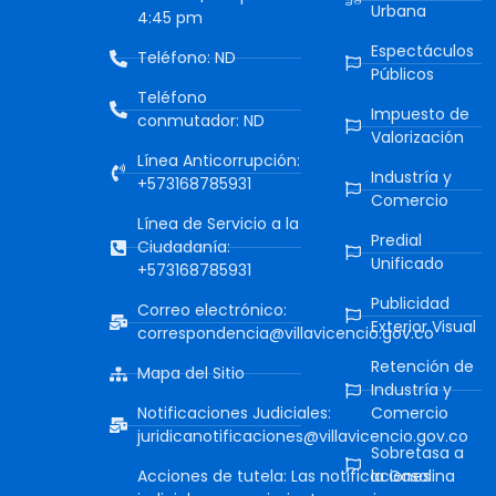
Urbana
4:45 pm
Espectáculos
Teléfono: ND
Públicos
Teléfono
Impuesto de
conmutador: ND
Valorización
Línea Anticorrupción:
Industría y
+573168785931
Comercio
Línea de Servicio a la
Predial
Ciudadanía:
Unificado
+573168785931
Publicidad
Correo electrónico:
Exterior Visual
correspondencia@villavicencio.gov.co
Retención de
Mapa del Sitio
Industría y
Notificaciones Judiciales:
Comercio
juridicanotificaciones@villavicencio.gov.co
Sobretasa a
Acciones de tutela: Las notificaciones
la Gasolina