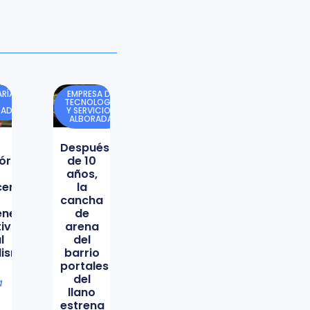
RÍA
EMPRESA DE
TECNOLOGÍA
DAD
Y SERVICIOS
ALBORADA
Después
órica
de 10
años,
icencio
la
cancha
ene
de
tiva
arena
l
del
lismo
barrio
portales
del
a
llano
estrena