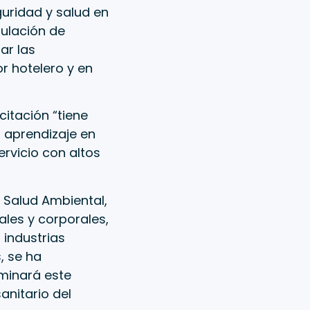
guridad y salud en
pulación de
ar las
r hotelero y en
citación “tiene
 aprendizaje en
ervicio con altos
e Salud Ambiental,
ales y corporales,
 industrias
, se ha
minará este
anitario del