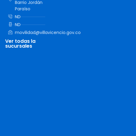
Barrio Jordán
Paraíso
ND
ND
movilidad@villavicencio.gov.co
Ver todas la
sucursales