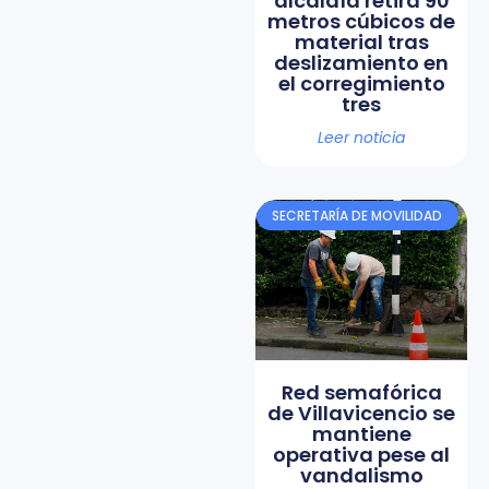
alcaldía retira 90
metros cúbicos de
material tras
deslizamiento en
el corregimiento
tres
Leer noticia
SECRETARÍA DE MOVILIDAD
Red semafórica
de Villavicencio se
mantiene
operativa pese al
vandalismo