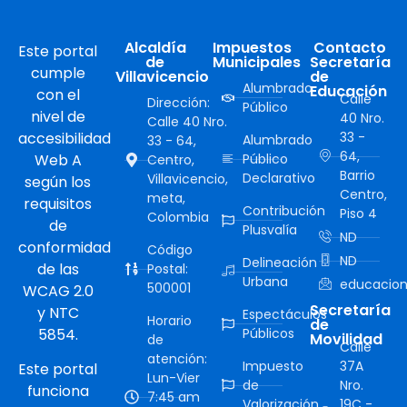
Alcaldía
Impuestos
Contacto
Este portal
de
Municipales
Secretaría
cumple
Villavicencio
de
Alumbrado
Educación
con el
Calle
Dirección:
Público
nivel de
40 Nro.
Calle 40 Nro.
accesibilidad
33 -
Alumbrado
33 - 64,
64,
Web A
Público
Centro,
Barrio
Declarativo
Villavicencio,
según los
Centro,
meta,
requisitos
Contribución
Piso 4
Colombia
de
Plusvalía
ND
conformidad
Código
ND
Delineación
de las
Postal:
Urbana
educacion
500001
WCAG 2.0
Secretaría
y NTC
Espectáculos
Horario
de
5854.
Públicos
Movilidad
de
Calle
atención:
Impuesto
37A
Este portal
Lun-Vier
de
Nro.
funciona
7:45 am
Valorización
19C -