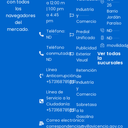
con todos
a 12:00 m
26
los
| 1:00 pm
Industría
Barrio
a 4:45
navegadores
y
Jordán
pm
Comercio
del
Paraíso
mercado.
ND
Teléfono:
Predial
ND
Unificado
ND
movilidad@
Teléfono
Publicidad
Ver todas
conmutador:
Exterior
la
ND
Visual
sucursales
Línea
Retención
Anticorrupción:
de
+573168785931
Industría
y
Línea de
Comercio
Servicio a la
Ciudadanía:
Sobretasa
+573168785931
a la
Gasolina
Correo electrónico:
correspondencia@villavicencio.gov.co