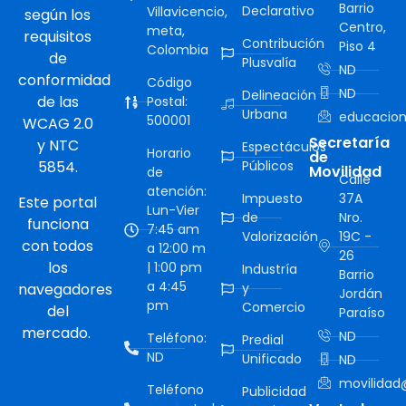
Barrio
Declarativo
Villavicencio,
según los
Centro,
meta,
requisitos
Contribución
Piso 4
Colombia
de
Plusvalía
ND
conformidad
Código
ND
Delineación
de las
Postal:
Urbana
educacion
500001
WCAG 2.0
Secretaría
y NTC
Espectáculos
Horario
de
5854.
Públicos
Movilidad
de
Calle
atención:
Impuesto
37A
Este portal
Lun-Vier
de
Nro.
funciona
7:45 am
Valorización
19C -
con todos
a 12:00 m
26
los
| 1:00 pm
Industría
Barrio
a 4:45
navegadores
y
Jordán
pm
Comercio
del
Paraíso
mercado.
ND
Teléfono:
Predial
ND
Unificado
ND
movilidad@
Teléfono
Publicidad