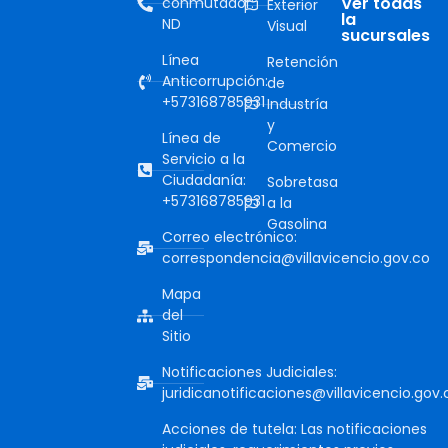
Ver todas
conmutador:
Exterior
la
ND
Visual
sucursales
Línea
Retención
Anticorrupción:
de
+573168785931
Industría
y
Línea de
Comercio
Servicio a la
Ciudadanía:
Sobretasa
+573168785931
a la
Gasolina
Correo electrónico:
correspondencia@villavicencio.gov.co
Mapa
del
Sitio
Notificaciones Judiciales:
juridicanotificaciones@villavicencio.gov.
Acciones de tutela: Las notificaciones