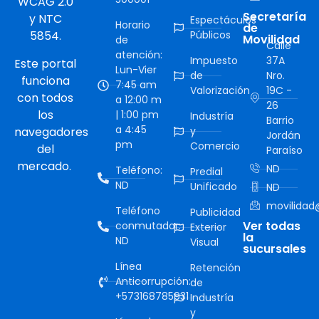
WCAG 2.0
Secretaría
y NTC
Espectáculos
Horario
de
5854.
Públicos
Movilidad
de
Calle
atención:
Impuesto
37A
Este portal
Lun-Vier
de
Nro.
funciona
7:45 am
Valorización
19C -
con todos
a 12:00 m
26
los
| 1:00 pm
Industría
Barrio
a 4:45
navegadores
y
Jordán
pm
Comercio
del
Paraíso
mercado.
ND
Teléfono:
Predial
ND
Unificado
ND
movilidad@
Teléfono
Publicidad
Ver todas
conmutador:
Exterior
la
ND
Visual
sucursales
Línea
Retención
Anticorrupción:
de
+573168785931
Industría
y