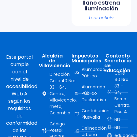
llano estrena
iluminación
Leer noticia
Alcaldía
Impuestos
Contacto
Este portal
de
Municipales
Secretaría
cumple
Villavicencio
de
Alumbrado
Educación
con el
Calle
Dirección:
Público
nivel de
40 Nro.
Calle 40 Nro.
accesibilidad
33 -
Alumbrado
33 - 64,
64,
Web A
Público
Centro,
Barrio
Declarativo
Villavicencio,
según los
Centro,
meta,
requisitos
Contribución
Piso 4
Colombia
de
Plusvalía
ND
conformidad
Código
ND
Delineación
de las
Postal:
Urbana
educacion
500001