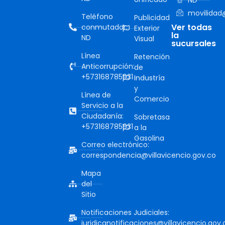
movilidad@
Teléfono
Publicidad
Ver todas
conmutador:
Exterior
la
ND
Visual
sucursales
Línea
Retención
Anticorrupción:
de
+573168785931
Industría
y
Línea de
Comercio
Servicio a la
Ciudadanía:
Sobretasa
+573168785931
a la
Gasolina
Correo electrónico:
correspondencia@villavicencio.gov.co
Mapa
del
Sitio
Notificaciones Judiciales:
juridicanotificaciones@villavicencio.gov.