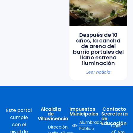
Después de 10
años, la cancha
de arena del
barrio portales del
llano estrena
iluminación
Leer noticia
Alcaldía
Impuestos
Contacto
Este portal
de
Municipales
Secretaría
cumple
Villavicencio
de
Alumbrado
Educación
con el
Calle
Dirección:
Público
nivel de
40 Nro.