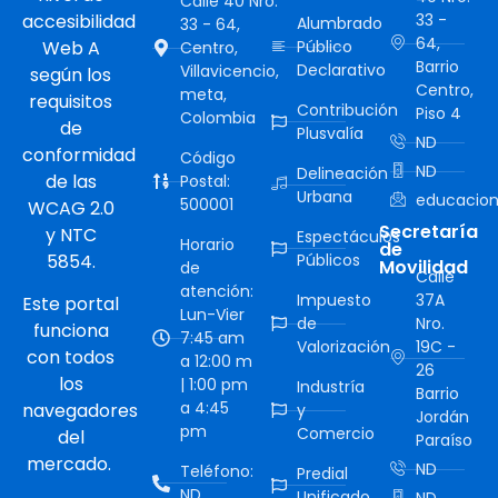
Calle 40 Nro.
accesibilidad
33 -
Alumbrado
33 - 64,
64,
Web A
Público
Centro,
Barrio
Declarativo
Villavicencio,
según los
Centro,
meta,
requisitos
Contribución
Piso 4
Colombia
de
Plusvalía
ND
conformidad
Código
ND
Delineación
de las
Postal:
Urbana
educacion
500001
WCAG 2.0
Secretaría
y NTC
Espectáculos
Horario
de
5854.
Públicos
Movilidad
de
Calle
atención:
Impuesto
37A
Este portal
Lun-Vier
de
Nro.
funciona
7:45 am
Valorización
19C -
con todos
a 12:00 m
26
los
| 1:00 pm
Industría
Barrio
a 4:45
navegadores
y
Jordán
pm
Comercio
del
Paraíso
mercado.
ND
Teléfono:
Predial
ND
Unificado
ND