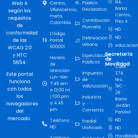
64,
Web A
Público
Centro,
Barrio
Declarativo
Villavicencio,
según los
Centro,
meta,
requisitos
Contribución
Piso 4
Colombia
de
Plusvalía
ND
conformidad
Código
ND
Delineación
de las
Postal:
Urbana
educacion
500001
WCAG 2.0
Secretaría
y NTC
Espectáculos
Horario
de
5854.
Públicos
Movilidad
de
Calle
atención:
Impuesto
37A
Este portal
Lun-Vier
de
Nro.
funciona
7:45 am
Valorización
19C -
con todos
a 12:00 m
26
los
| 1:00 pm
Industría
Barrio
a 4:45
navegadores
y
Jordán
pm
Comercio
del
Paraíso
mercado.
ND
Teléfono:
Predial
ND
Unificado
ND
movilidad@
Teléfono