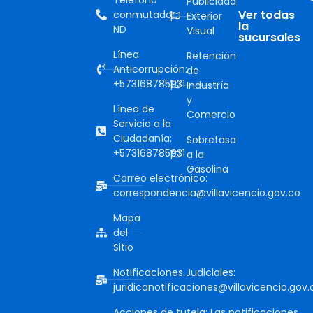
Publicidad
Ver todas
conmutador:
Exterior
la
ND
Visual
sucursales
Línea
Retención
Anticorrupción:
de
+573168785931
Industría
y
Línea de
Comercio
Servicio a la
Ciudadanía:
Sobretasa
+573168785931
a la
Gasolina
Correo electrónico:
correspondencia@villavicencio.gov.co
Mapa
del
Sitio
Notificaciones Judiciales:
juridicanotificaciones@villavicencio.gov.
Acciones de tutela: Las notificaciones