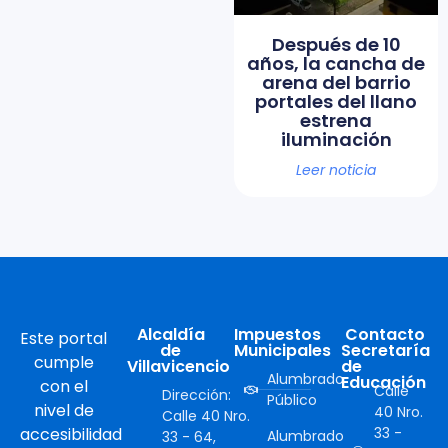
Después de 10
años, la cancha de
arena del barrio
portales del llano
estrena
iluminación
Leer noticia
Alcaldía
Impuestos
Contacto
Este portal
de
Municipales
Secretaría
cumple
Villavicencio
de
Alumbrado
Educación
con el
Calle
Dirección:
Público
nivel de
40 Nro.
Calle 40 Nro.
accesibilidad
33 -
Alumbrado
33 - 64,