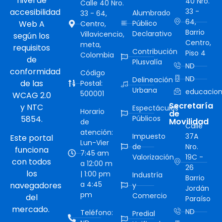
nivel de
40 Nro.
Calle 40 Nro.
accesibilidad
33 -
Alumbrado
33 - 64,
64,
Web A
Público
Centro,
Barrio
Declarativo
Villavicencio,
según los
Centro,
meta,
requisitos
Contribución
Piso 4
Colombia
de
Plusvalía
ND
conformidad
Código
ND
Delineación
de las
Postal:
Urbana
educacion
500001
WCAG 2.0
Secretaría
y NTC
Espectáculos
Horario
de
5854.
Públicos
Movilidad
de
Calle
atención:
Impuesto
37A
Este portal
Lun-Vier
de
Nro.
funciona
7:45 am
Valorización
19C -
con todos
a 12:00 m
26
los
| 1:00 pm
Industría
Barrio
a 4:45
navegadores
y
Jordán
pm
Comercio
del
Paraíso
mercado.
ND
Teléfono:
Predial