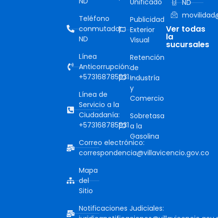
ND
Unificado
ND
movilidad@
Teléfono
Publicidad
Ver todas
conmutador:
Exterior
la
ND
Visual
sucursales
Línea
Retención
Anticorrupción:
de
+573168785931
Industría
y
Línea de
Comercio
Servicio a la
Ciudadanía:
Sobretasa
+573168785931
a la
Gasolina
Correo electrónico:
correspondencia@villavicencio.gov.co
Mapa
del
Sitio
Notificaciones Judiciales: