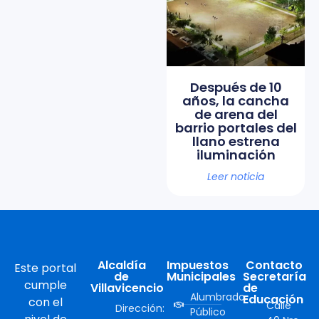
Después de 10
años, la cancha
de arena del
barrio portales del
llano estrena
iluminación
Leer noticia
Alcaldía
Impuestos
Contacto
Este portal
de
Municipales
Secretaría
cumple
Villavicencio
de
Alumbrado
Educación
con el
Calle
Dirección:
Público