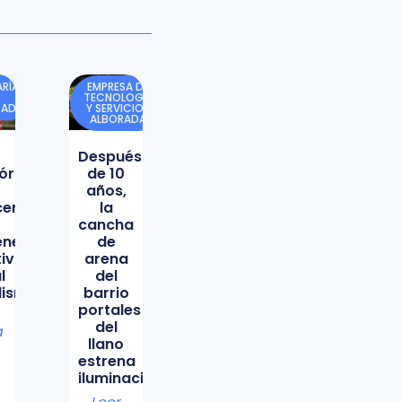
RÍA
EMPRESA DE
TECNOLOGÍA
DAD
Y SERVICIOS
ALBORADA
Después
órica
de 10
años,
icencio
la
cancha
ene
de
tiva
arena
l
del
lismo
barrio
portales
del
a
llano
estrena
iluminación