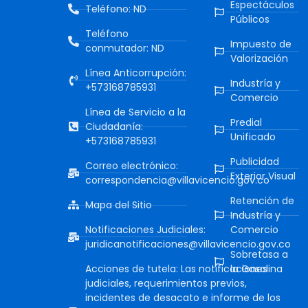
Espectáculos
Teléfono: ND
Públicos
Teléfono
Impuesto de
conmutador: ND
Valorización
Línea Anticorrupción:
Industría y
+573168785931
Comercio
Línea de Servicio a la
Predial
Ciudadanía:
Unificado
+573168785931
Publicidad
Correo electrónico:
Exterior Visual
correspondencia@villavicencio.gov.co
Retención de
Mapa del Sitio
Industría y
Notificaciones Judiciales:
Comercio
juridicanotificaciones@villavicencio.gov.co
Sobretasa a
Acciones de tutela: Las notificaciones
la Gasolina
judiciales, requerimientos previos,
incidentes de desacato e informe de los