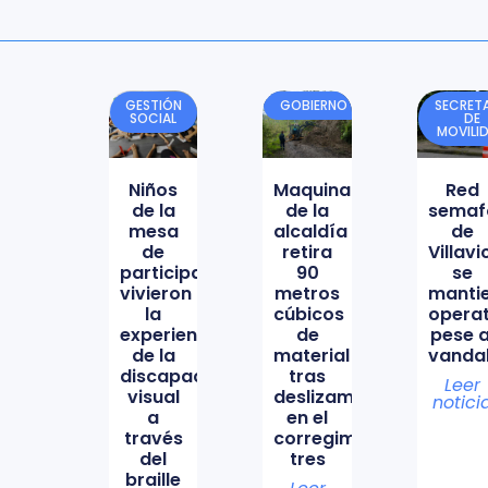
GESTIÓN
GOBIERNO
SECRETA
SOCIAL
DE
MOVILI
Niños
Maquinaria
Red
de la
de la
semaf
mesa
alcaldía
de
de
retira
Villav
participación
90
se
vivieron
metros
manti
la
cúbicos
opera
experiencia
de
pese a
de la
material
vanda
discapacidad
tras
Leer
visual
deslizamiento
notici
a
en el
través
corregimiento
del
tres
braille