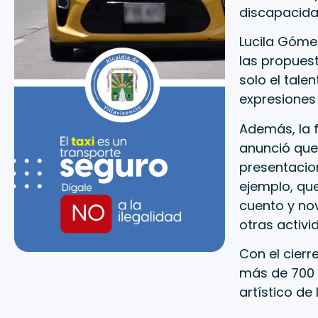
discapacida
Lucila Gómez
las propuest
solo el talen
expresiones 
Además, la f
anunció que,
presentacion
ejemplo, qu
cuento y nove
otras activi
Con el cierr
más de 700 m
artístico de 