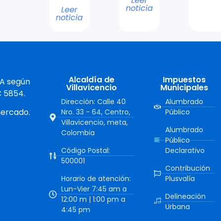
Leer
noticia
Leer
noticia
Alcaldía de
Impuestos
 A según
Villavicencio
Municipales
C 5854.
Dirección: Calle 40
Alumbrado
mercado.
Nro. 33 - 64, Centro,
Público
Villavicencio, meta,
Alumbrado
Colombia
Público
Código Postal:
Declarativo
500001
Contribución
Horario de atención:
Plusvalía
Lun-Vier 7:45 am a
Delineación
12:00 m | 1:00 pm a
Urbana
4:45 pm