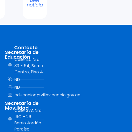
Leer
noticia
Contacto
Secretaría de
Educación
Calle 40 Nro.
33 - 64, Barrio
Centro, Piso 4
ND
ND
educacion@villavicencio.gov.co
Secretaría de
Movilidad
Calle 37A Nro.
19C - 26
Barrio Jordán
Paraíso