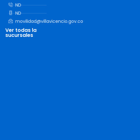
ND
ND
movilidad@villavicencio.gov.co
Ver todas la
sucursales