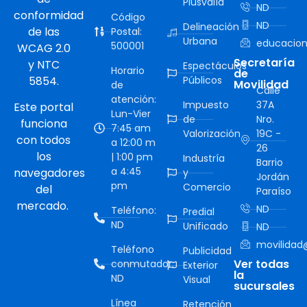
Plusvalía
ND
conformidad
Código
ND
Delineación
de las
Postal:
Urbana
educacion
500001
WCAG 2.0
Secretaría
y NTC
Espectáculos
Horario
de
5854.
Públicos
Movilidad
de
Calle
atención:
Impuesto
37A
Este portal
Lun-Vier
de
Nro.
funciona
7:45 am
Valorización
19C -
con todos
a 12:00 m
26
los
| 1:00 pm
Industría
Barrio
a 4:45
navegadores
y
Jordán
pm
Comercio
del
Paraíso
mercado.
ND
Teléfono:
Predial
ND
Unificado
ND
movilidad@
Teléfono
Publicidad
Ver todas
conmutador:
Exterior
la
ND
Visual
sucursales
Línea
Retención