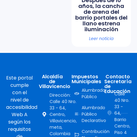
Después de 10
años, la cancha
de arena del
barrio portales del
llano estrena
iluminación
Leer noticia
Alcaldía
Impuestos
Contacto
Este portal
de
Municipales
Secretaría
cumple
Villavicencio
de
Alumbrado
Educación
con el
Calle
Dirección:
Público
nivel de
40 Nro.
Calle 40 Nro.
accesibilidad
33 -
Alumbrado
33 - 64,
64,
Web A
Público
Centro,
Barrio
Declarativo
Villavicencio,
según los
Centro,
meta,
requisitos
Contribución
Piso 4
Colombia
de