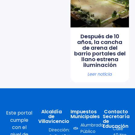
Después de 10
años, la cancha
de arena del
barrio portales del
llano estrena
iluminación
Leer noticia
Alcaldía
Impuestos
Contacto
Este portal
de
Municipales
Secretaría
cumple
Villavicencio
de
Alumbrado
Educación
con el
Calle
Dirección:
Público
nivel de
40 Nro.