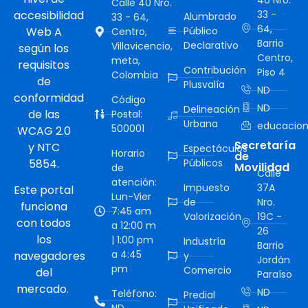
Calle 40 Nro.
accesibilidad
33 -
Alumbrado
33 - 64,
64,
Web A
Público
Centro,
Barrio
Declarativo
Villavicencio,
según los
Centro,
meta,
requisitos
Contribución
Piso 4
Colombia
de
Plusvalía
ND
conformidad
Código
ND
Delineación
de las
Postal:
Urbana
educacion
500001
WCAG 2.0
Secretaría
y NTC
Espectáculos
Horario
de
5854.
Públicos
Movilidad
de
Calle
atención:
Impuesto
37A
Este portal
Lun-Vier
de
Nro.
funciona
7:45 am
Valorización
19C -
con todos
a 12:00 m
26
los
| 1:00 pm
Industría
Barrio
a 4:45
navegadores
y
Jordán
pm
Comercio
del
Paraíso
mercado.
ND
Teléfono:
Predial
ND