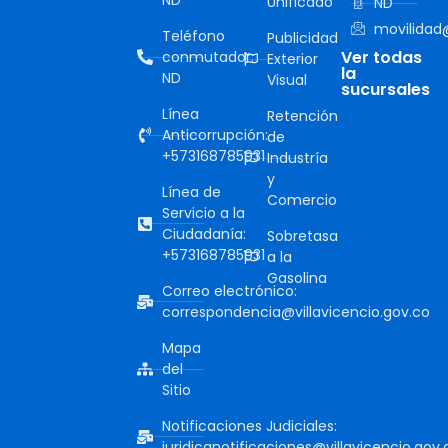
Unificado
ND
movilidad@
Teléfono
Publicidad
Ver todas
conmutador:
Exterior
la
ND
Visual
sucursales
Línea
Retención
Anticorrupción:
de
+573168785931
Industría
y
Línea de
Comercio
Servicio a la
Ciudadanía:
Sobretasa
+573168785931
a la
Gasolina
Correo electrónico:
correspondencia@villavicencio.gov.co
Mapa
del
Sitio
Notificaciones Judiciales:
juridicanotificaciones@villavicencio.gov.