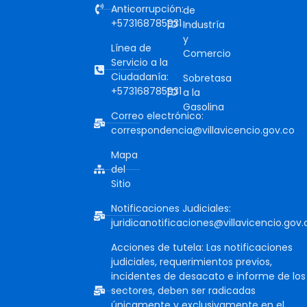
Anticorrupción:
de
+573168785931
Industría
y
Línea de
Comercio
Servicio a la
Ciudadanía:
Sobretasa
+573168785931
a la
Gasolina
Correo electrónico:
correspondencia@villavicencio.gov.co
Mapa
del
Sitio
Notificaciones Judiciales:
juridicanotificaciones@villavicencio.gov.
Acciones de tutela: Las notificaciones
judiciales, requerimientos previos,
incidentes de desacato e informe de los
sectores, deben ser radicadas
únicamente y exclusivamente en el