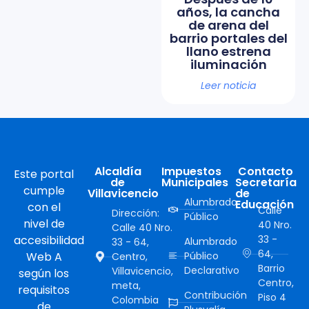
años, la cancha
de arena del
barrio portales del
llano estrena
iluminación
Leer noticia
Alcaldía
Impuestos
Contacto
Este portal
de
Municipales
Secretaría
cumple
Villavicencio
de
Alumbrado
Educación
con el
Calle
Dirección:
Público
nivel de
40 Nro.
Calle 40 Nro.
accesibilidad
33 -
Alumbrado
33 - 64,
64,
Web A
Público
Centro,
Barrio
Declarativo
Villavicencio,
según los
Centro,
meta,
requisitos
Contribución
Piso 4
Colombia
de