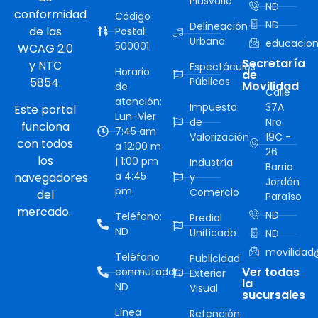
Plusvalía
ND
conformidad
Código
ND
Delineación
de las
Postal:
Urbana
educacion
500001
WCAG 2.0
Secretaría
y NTC
Espectáculos
Horario
de
5854.
Públicos
Movilidad
de
Calle
atención:
Impuesto
37A
Este portal
Lun-Vier
de
Nro.
funciona
7:45 am
Valorización
19C -
con todos
a 12:00 m
26
los
| 1:00 pm
Industría
Barrio
a 4:45
navegadores
y
Jordán
pm
Comercio
del
Paraíso
mercado.
ND
Teléfono:
Predial
ND
Unificado
ND
movilidad@
Teléfono
Publicidad
Ver todas
conmutador:
Exterior
la
ND
Visual
sucursales
Línea
Retención