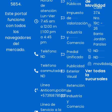
Horario
de
5854.
Públicos
Movilidad
de
Calle
atención:
Impuesto
37A
Este portal
Lun-Vier
de
Nro.
funciona
7:45 am
Valorización
19C -
con todos
a 12:00 m
26
los
| 1:00 pm
Industría
Barrio
a 4:45
navegadores
y
Jordán
pm
Comercio
del
Paraíso
mercado.
ND
Teléfono:
Predial
ND
Unificado
ND
movilidad@
Teléfono
Publicidad
Ver todas
conmutador:
Exterior
la
ND
Visual
sucursales
Línea
Retención
Anticorrupción:
de
+573168785931
Industría
y
Línea de
Comercio
Servicio a la