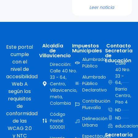
Leer noticia
Alcaldía
Impuestos
Contacto
Este portal
de
Municipales
Secretaría
cumple
Villavicencio
de
Alumbrado
Educación
con el
Calle
Dirección:
Público
nivel de
40 Nro.
Calle 40 Nro.
accesibilidad
33 -
Alumbrado
33 - 64,
64,
Web A
Público
Centro,
Barrio
Declarativo
Villavicencio,
según los
Centro,
meta,
requisitos
Contribución
Piso 4
Colombia
de
Plusvalía
ND
conformidad
Código
ND
Delineación
de las
Postal:
Urbana
educacion
500001
WCAG 2.0
Secretaría
y NTC
Espectáculos